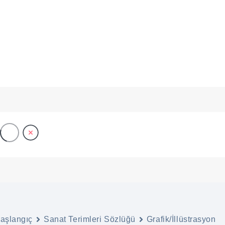
ANA SAYFA
ONLINE SERGİLER
BAŞVURU
Grafik Sanatı
aşlangıç
Sanat Terimleri Sözlüğü
Grafik/İllüstrasyon