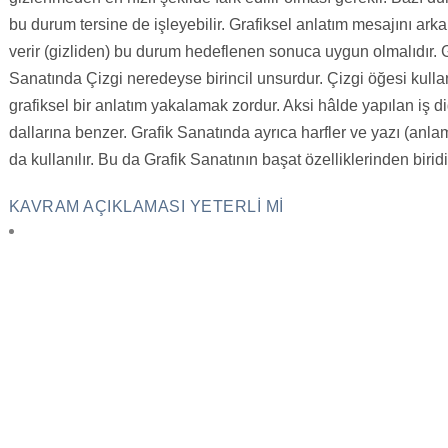
bu durum tersine de işleyebilir. Grafiksel anlatım mesajını ark
verir (gizliden) bu durum hedeflenen sonuca uygun olmalıdır. G
Sanatında Çizgi neredeyse birincil unsurdur. Çizgi öğesi kull
grafiksel bir anlatım yakalamak zordur. Aksi hâlde yapılan iş d
dallarına benzer. Grafik Sanatında ayrıca harfler ve yazı (anl
da kullanılır. Bu da Grafik Sanatının başat özelliklerinden biridi
KAVRAM AÇIKLAMASI YETERLI MI