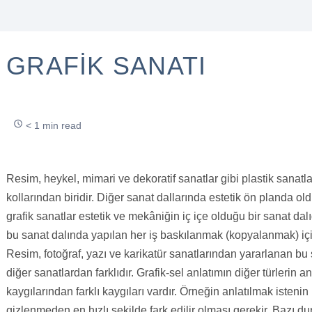
GRAFIK SANATI
< 1 min read
Resim, heykel, mimari ve dekoratif sanatlar gibi plastik sanatl
kollarından biridir. Diğer sanat dallarında estetik ön planda o
grafik sanatlar estetik ve mekâniğin iç içe olduğu bir sanat dalı
bu sanat dalında yapılan her iş baskılanmak (kopyalanmak) için
Resim, fotoğraf, yazı ve karikatür sanatlarından yararlanan bu 
diğer sanatlardan farklıdır. Grafik-sel anlatımın diğer türlerin a
kaygılarından farklı kaygıları vardır. Örneğin anlatılmak istenin
gizlenmeden en hızlı şekilde fark edilir olması gerekir. Bazı d