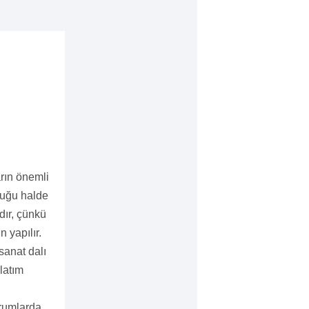
arın önemli
lduğu halde
dır, çünkü
 yapılır.
sanat dalı
nlatım
urumlarda