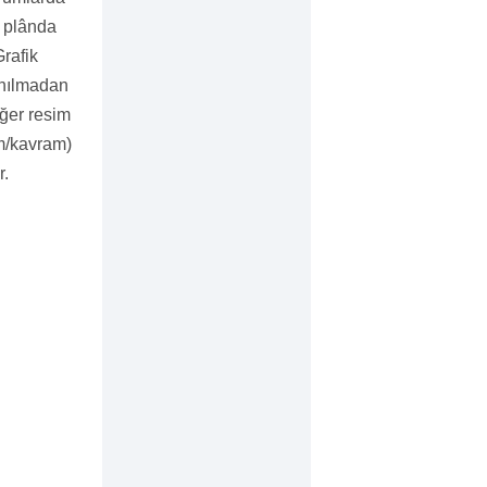
a plânda
rafik
anılmadan
iğer resim
am/kavram)
r.