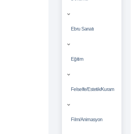
Ebru Sanatı
Eğitim
Felselfe/Estetik/Kuram
Film/Animasyon