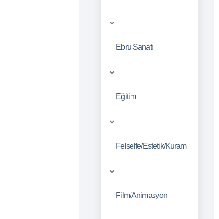
Ebru Sanatı
Eğitim
Felselfe/Estetik/Kuram
Film/Animasyon