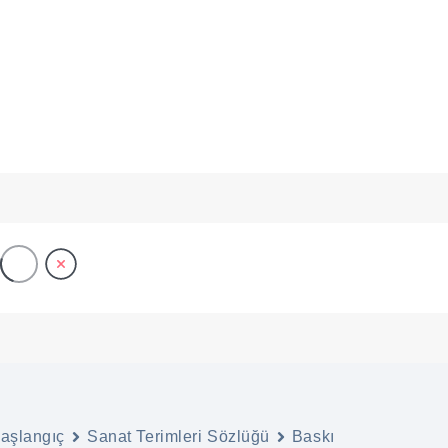
ANA SAYFA
ONLINE SERGİLER
BAŞVURU
 Baskı (Original 
aşlangıç
Sanat Terimleri Sözlüğü
Baskı