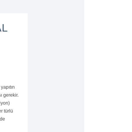
AL
 yapıtın
ı gerekir.
iyon)
r türlü
 de