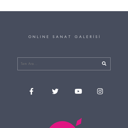
O N L I N E S A N A T G A L E R İ S İ