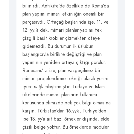
bilinirdi. Antikite’de özellikle de Roma’da
plan yapımı mimari etkinliğin önemli bir
parçasıydı. Ortaçağ başlarında işe, 11. ve
12. yy.’a dek, mimari planlar yapımı tek
çizgili basit krokiler çizmekten öteye
gidemezdi. Bu durumun ik üslubun
başlangıcıyla birlikte değiştiği ve plan
yapımının yeniden ortaya çıktığı görülür.
Rönesans’ta ise, plan vazgeçilmez bir
mimari projelendirme tekniği olarak yerini
iyice sağlamlaştırmıştır. Türkiye ve İslam
ülkelerinde mimari planların kullanımı
konusunda elimizde pek çok bilgi olmasına
karşın, Türkistan’dan 16.yy’a, Türkiye’den
ise 18. yy’a ait bazı örnekler dışında, elde
çizili belge yoktur. Bu örneklerde modüler