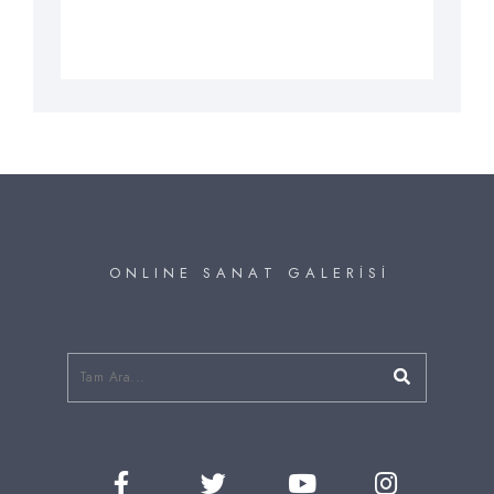
O N L I N E S A N A T G A L E R İ S İ