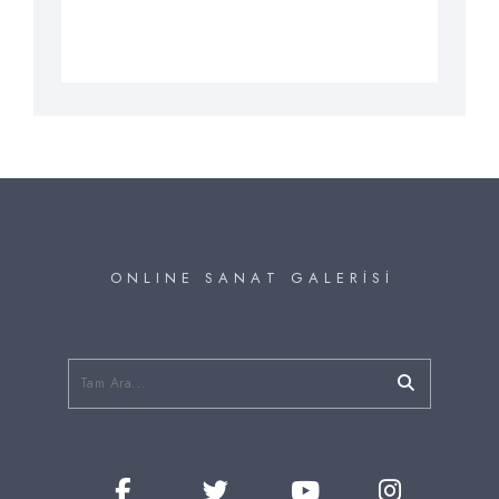
O N L I N E S A N A T G A L E R İ S İ