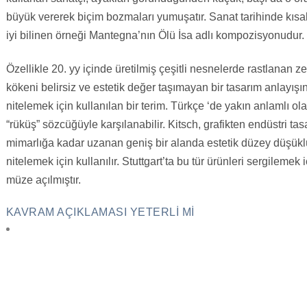
büyük vererek biçim bozmaları yumuşatır. Sanat tarihinde kısa
iyi bilinen örneği Mantegna’nın Ölü İsa adlı kompozisyonudur.
Özellikle 20. yy içinde üretilmiş çeşitli nesnelerde rastlanan ze
kökeni belirsiz ve estetik değer taşımayan bir tasarım anlayışın
nitelemek için kullanılan bir terim. Türkçe ‘de yakın anlamlı ol
“rüküş” sözcüğüyle karşılanabilir. Kitsch, grafikten endüstri ta
mimarlığa kadar uzanan geniş bir alanda estetik düzey düşük
nitelemek için kullanılır. Stuttgart’ta bu tür ürünleri sergilemek i
müze açılmıştır.
KAVRAM AÇIKLAMASI YETERLI MI