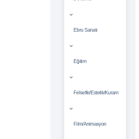
Ebru Sanatı
Eğitim
Felselfe/Estetik/Kuram
Film/Animasyon