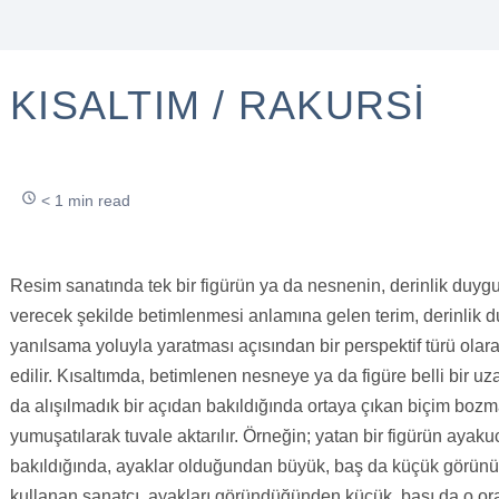
KISALTIM / RAKURSI
< 1 min read
Resim sanatında tek bir figürün ya da nesnenin, derinlik duyg
verecek şekilde betimlenmesi anlamına gelen terim, derinlik
yanılsama yoluyla yaratması açısından bir perspektif türü olar
edilir. Kısaltımda, betimlenen nesneye ya da figüre belli bir uz
da alışılmadık bir açıdan bakıldığında ortaya çıkan biçim bozm
yumuşatılarak tuvale aktarılır. Örneğin; yatan bir figürün aya
bakıldığında, ayaklar olduğundan büyük, baş da küçük görünür
kullanan sanatçı, ayakları göründüğünden küçük, başı da o o