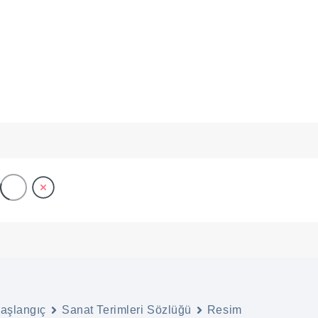
ANA SAYFA
ONLINE SERGİLER
BAŞVURU
Kısaltım / Rakurs
aşlangıç
Sanat Terimleri Sözlüğü
Resim