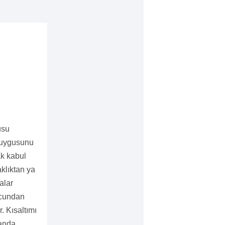
usu
 duygusunu
ak kabul
aklıktan ya
alar
kucundan
. Kısaltımı
randa