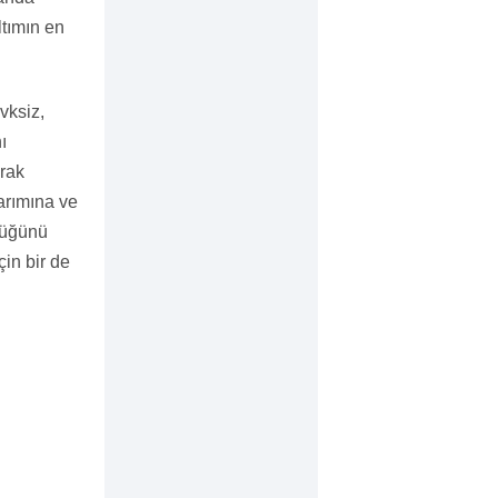
ltımın en
vksiz,
ı
arak
sarımına ve
lüğünü
çin bir de