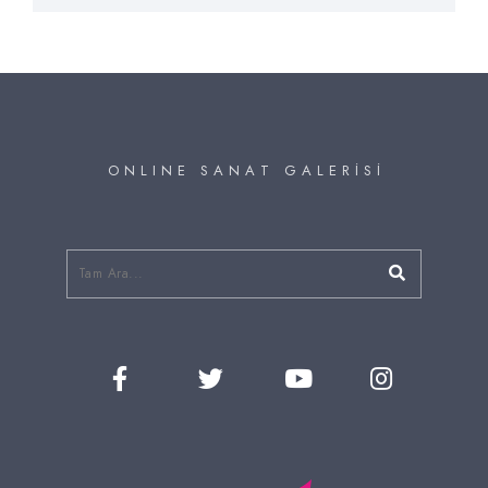
O N L I N E S A N A T G A L E R İ S İ