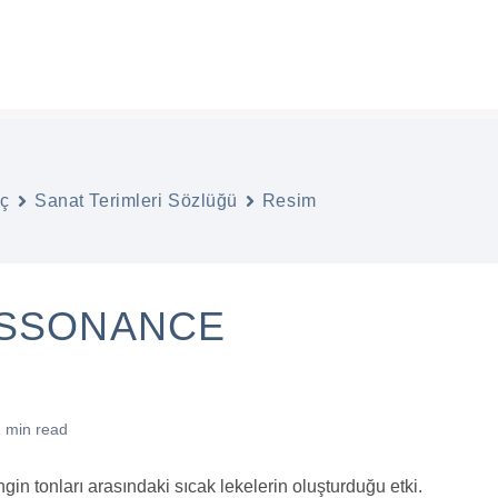
ANA SAYFA
ONLINE SERGİLER
BAŞVURU
ıç
Sanat Terimleri Sözlüğü
Resim
ISSONANCE
 min read
ngin tonları arasındaki sıcak lekelerin oluşturduğu etki.