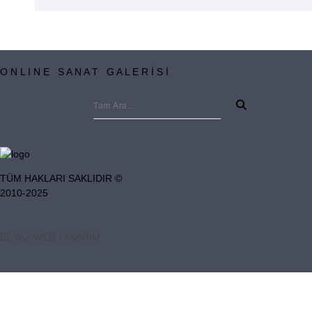
O N L I N E S A N A T G A L E R İ S İ
TÜM HAKLARI SAKLIDIR ©
2010-2025
BEYAZ WEB TASARIM