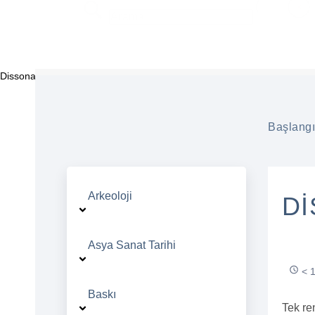
Dissonance
Başlang
Arkeoloji
D
Asya Sanat Tarihi
< 1
Baskı
Tek re