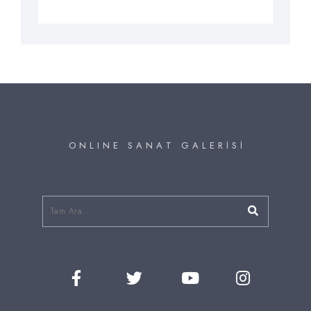
O N L I N E S A N A T G A L E R İ S İ