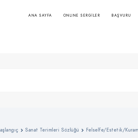
ANA SAYFA
ONLINE SERGİLER
BAŞVURU
ideâlizm
aşlangıç
Sanat Terimleri Sözlüğü
Felselfe/Estetik/Kura