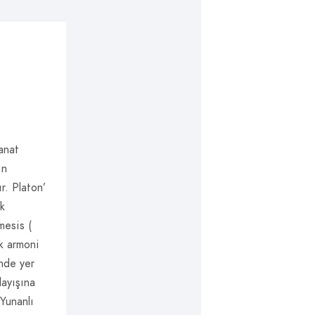
anat
ın
r. Platon’
ek
mesis (
ik armoni
inde yer
layışına
 Yunanlı