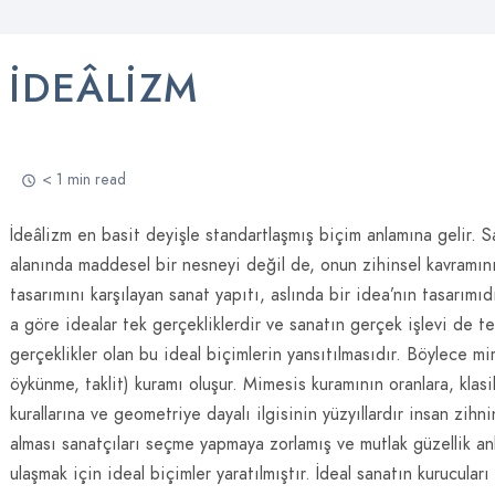
IDEÂLIZM
< 1 min read
İdeâlizm en basit deyişle standartlaşmış biçim anlamına gelir. S
alanında maddesel bir nesneyi değil de, onun zihinsel kavramın
tasarımını karşılayan sanat yapıtı, aslında bir idea’nın tasarımıdı
a göre idealar tek gerçekliklerdir ve sanatın gerçek işlevi de t
gerçeklikler olan bu ideal biçimlerin yansıtılmasıdır. Böylece mi
öykünme, taklit) kuramı oluşur. Mimesis kuramının oranlara, klas
kurallarına ve geometriye dayalı ilgisinin yüzyıllardır insan zihn
alması sanatçıları seçme yapmaya zorlamış ve mutlak güzellik an
ulaşmak için ideal biçimler yaratılmıştır. İdeal sanatın kurucuları