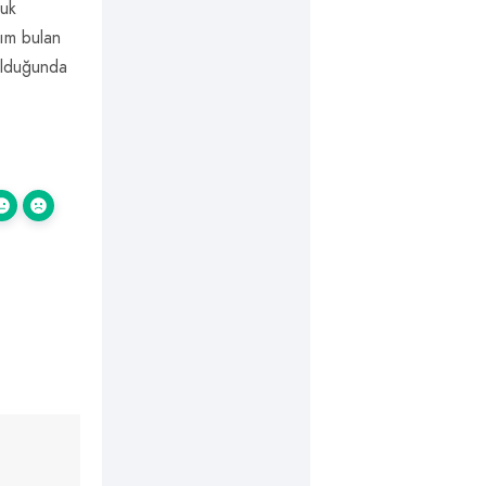
luk
nım bulan
olduğunda