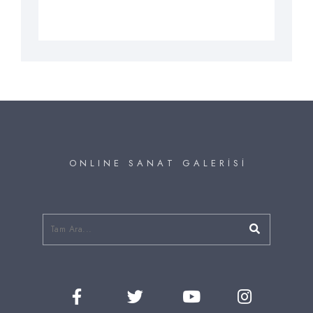
O N L I N E S A N A T G A L E R İ S İ