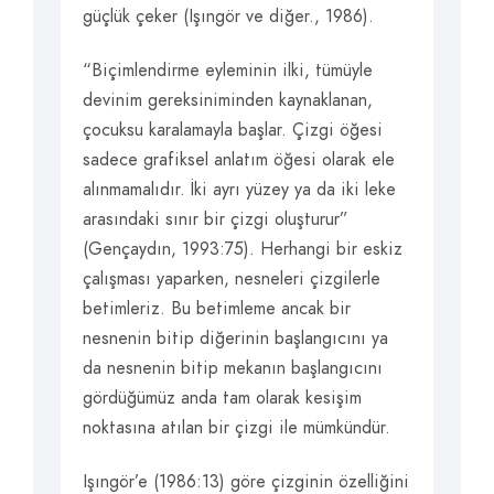
güçlük çeker (Işıngör ve diğer., 1986).
“Biçimlendirme eyleminin ilki, tümüyle
devinim gereksiniminden kaynaklanan,
çocuksu karalamayla başlar. Çizgi öğesi
sadece grafiksel anlatım öğesi olarak ele
alınmamalıdır. İki ayrı yüzey ya da iki leke
arasındaki sınır bir çizgi oluşturur”
(Gençaydın, 1993:75). Herhangi bir eskiz
çalışması yaparken, nesneleri çizgilerle
betimleriz. Bu betimleme ancak bir
nesnenin bitip diğerinin başlangıcını ya
da nesnenin bitip mekanın başlangıcını
gördüğümüz anda tam olarak kesişim
noktasına atılan bir çizgi ile mümkündür.
Işıngör’e (1986:13) göre çizginin özelliğini