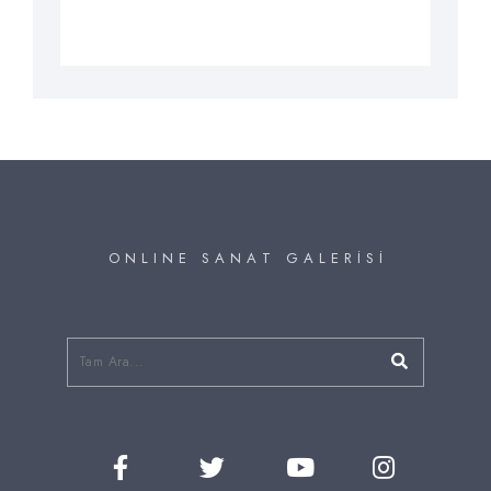
O N L I N E S A N A T G A L E R İ S İ