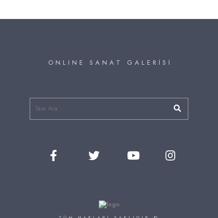
O N L I N E S A N A T G A L E R İ S İ
TÜM HAKLARI SAKLIDIR ©