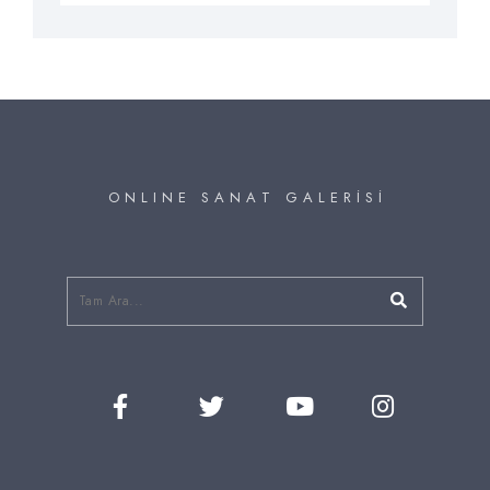
O N L I N E S A N A T G A L E R İ S İ