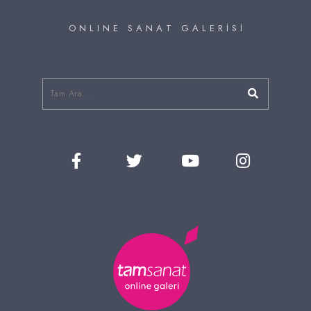
O N L I N E S A N A T G A L E R İ S İ