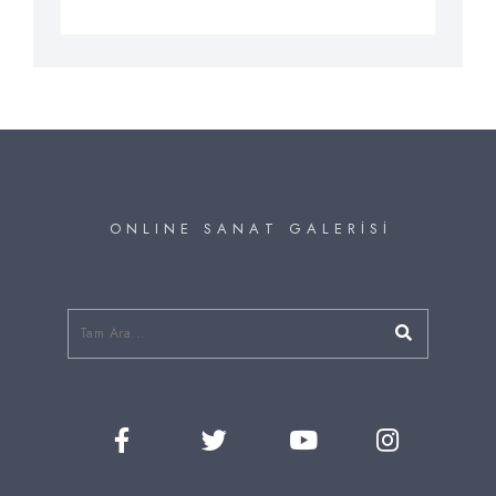
O N L I N E S A N A T G A L E R İ S İ