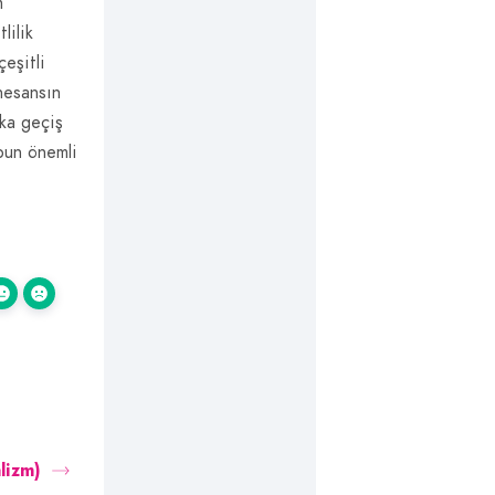
m
lilik
çeşitli
nesansın
oka geçiş
ubun önemli
lizm)