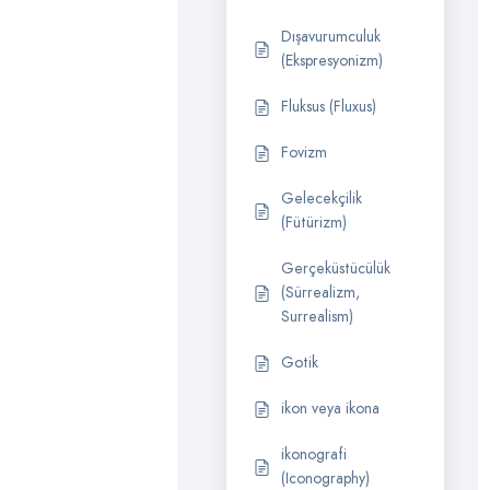
Dışavurumculuk
(Ekspresyonizm)
Fluksus (Fluxus)
Fovizm
Gelecekçilik
(Fütürizm)
Gerçeküstücülük
(Sürrealizm,
Surrealism)
Gotik
ikon veya ikona
ikonografi
(Iconography)