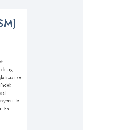
SM)
at
 olmuş,
latıcısı ve
i’ndeki
eal
asyonu ile
r. En