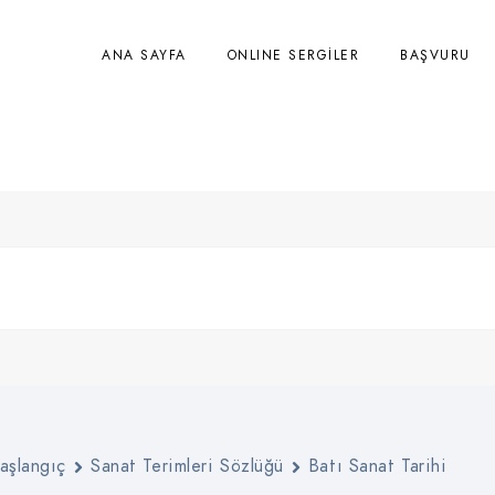
ANA SAYFA
ONLINE SERGİLER
BAŞVURU
iyerizm (Manner
aşlangıç
Sanat Terimleri Sözlüğü
Batı Sanat Tarihi