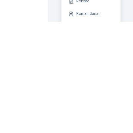
Rokoko
Roman Sanatı
Romantizm
Rönesans
Salon (Salon –
Room)
Soyut
Dışavurumculuk
(Soyut
Ekspresyonizm)
Topografik Sanat
(Topgraphical Art)
Triptik (Triptich)