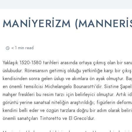
MANIYERIZM (MANNERI
< 1 min read
Yaklaşık 1520-1580 tarihleri arasında ortaya çıkmış olan bir san
üslubudur. Rönesansın getirmiş olduğu yetkinliğe karşı bir çıkış
kendisinden sonra gelen üslup ve akımlara ön ayak olmuştur. Baş
en önemli temsilcisi Michelangelo Bounarotti’dir. Sistine Şapel
mahşer freskleri bu resim tarzı için belirleyici olmuştur. Artık id
görüntü yerine sanatsal niteliğin araştırıldığı; figürlerin deform
kendini belli eder ve özgün tarzlara doğru bir adım olarak beliri
önemli sanatçıları Tintoretto ve El Greco’dur.