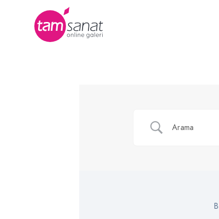
Man
B