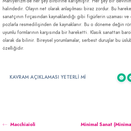
Maniyerizm’de her şey birbirine karışmıştır. Her şey bir devini
halindedir. Olayın net olarak anlaşılması biraz zordur. Bu hareket
sanatçının fırçasından kaynaklandığı gibi figürlerin uzaması ve 
pozlarla resmedilişinden de kaynaklanır. Bu o döneme değin rö
uyumlu formlarının karşısında bir hareketti. Klasik sanattan bar
olarak da bilinir. Bireysel yorumlamalar, serbest duruşlar bu üsl
özelliğidir.
KAVRAM AÇIKLAMASI YETERLI MI
Macchiaioli
Minimal Sanat (Minima