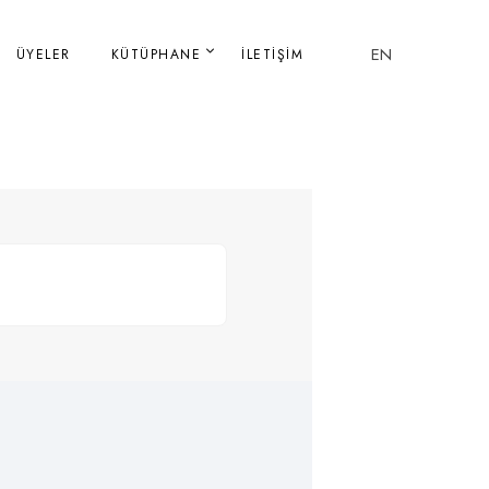
EN
ÜYELER
KÜTÜPHANE
İLETIŞIM
ism)