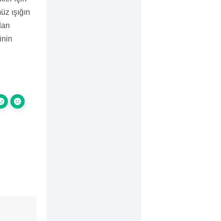
üz ışığın
dan
inin