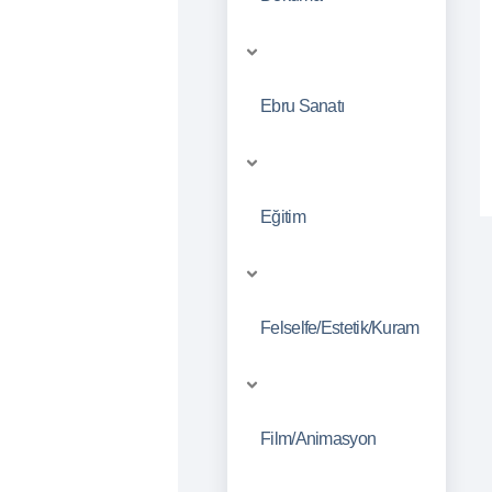
Ebru Sanatı
Eğitim
Felselfe/Estetik/Kuram
Film/Animasyon