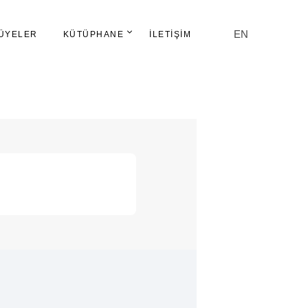
EN
ÜYELER
KÜTÜPHANE
İLETIŞIM
ler