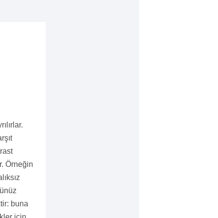
R
ılırlar.
rşıt
trast
ar. Örneğin
lıksız
zünüz
tir: buna
kler için