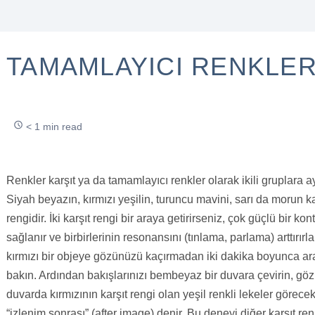
TAMAMLAYICI RENKLE
< 1 min read
Renkler karşıt ya da tamamlayıcı renkler olarak ikili gruplara ayr
Siyah beyazın, kırmızı yeşilin, turuncu mavini, sarı da morun ka
rengidir. İki karşıt rengi bir araya getirirseniz, çok güçlü bir kon
sağlanır ve birbirlerinin resonansını (tınlama, parlama) arttırırl
kırmızı bir objeye gözünüzü kaçırmadan iki dakika boyunca ara
bakın. Ardından bakışlarınızı bembeyaz bir duvara çevirin, gö
duvarda kırmızının karşıt rengi olan yeşil renkli lekeler görecek
“izlenim sonrası” (after image) denir. Bu deneyi diğer karşıt ren