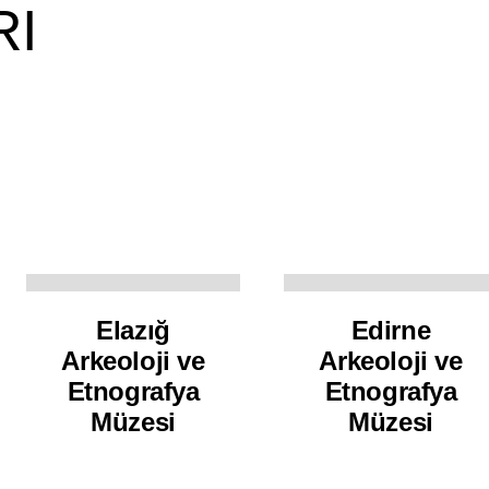
RI
ANA SAYFA
ONLINE SERGİLER
BAŞVURU
Elazığ
Edirne
Arkeoloji ve
Arkeoloji ve
Etnografya
Etnografya
Müzesi
Müzesi