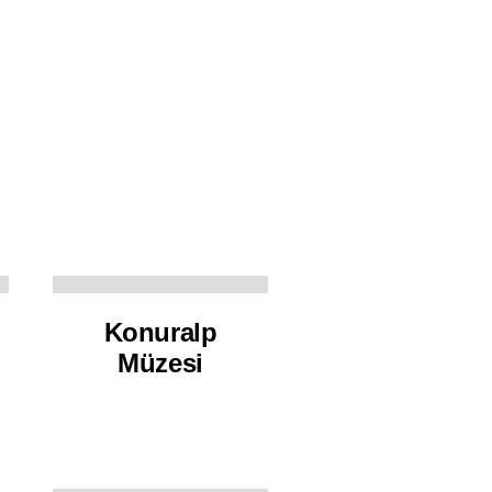
ÜYELER
KÜTÜPHANE
İLETIŞIM
Konuralp
Müzesi