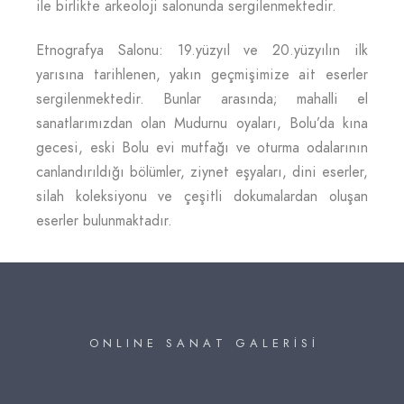
ile birlikte arkeoloji salonunda sergilenmektedir.
Etnografya Salonu: 19.yüzyıl ve 20.yüzyılın ilk
yarısına tarihlenen, yakın geçmişimize ait eserler
sergilenmektedir. Bunlar arasında; mahalli el
sanatlarımızdan olan Mudurnu oyaları, Bolu’da kına
gecesi, eski Bolu evi mutfağı ve oturma odalarının
canlandırıldığı bölümler, ziynet eşyaları, dini eserler,
silah koleksiyonu ve çeşitli dokumalardan oluşan
eserler bulunmaktadır.
O N L I N E S A N A T G A L E R İ S İ