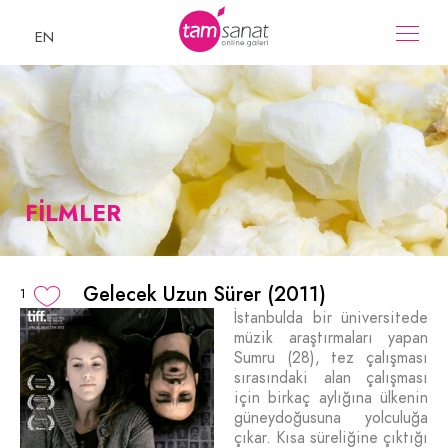
EN
FİLMLER
Gelecek Uzun Sürer (2011)
1
İstanbulda bir üniversitede
müzik araştırmaları yapan
Sumru (28), tez çalışması
sırasındaki alan çalışması
için birkaç aylığına ülkenin
güneydoğusuna yolculuğa
çıkar. Kısa süreliğine çıktığı