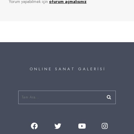
Yorum yapabilmek için
oturum açmalısınız
.
O N L I N E S A N A T G A L E R İ S İ