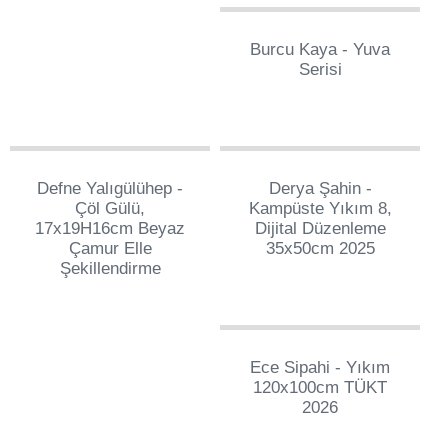
186
Burcu Kaya - Yuva
Serisi
65
436
Defne Yalıgülühep -
Derya Şahin -
Çöl Gülü,
Kampüste Yıkım 8,
17x19H16cm Beyaz
Dijital Düzenleme
Çamur Elle
35x50cm 2025
Şekillendirme
3
Ece Sipahi - Yıkım
120x100cm TÜKT
2026