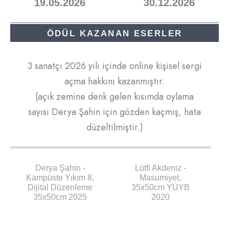
19.05.2026
30.12.2026
ÖDÜL KAZANAN ESERLER
3 sanatçı 2026 yılı içinde online kişisel sergi
açma hakkını kazanmıştır.
(açık zemine denk gelen kısımda oylama
sayısı Derya Şahin için gözden kaçmış, hata
düzeltilmiştir.)
436
516
Derya Şahin -
Lütfi Akdeniz -
Kampüste Yıkım 8,
Masumiyet,
Dijital Düzenleme
35x50cm YÜYB
35x50cm 2025
2020