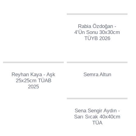
0
Rabia Özdoğan -
4’ün Sonu 30x30cm
TÜYB 2026
1
3
Reyhan Kaya - Aşk
Semra Altun
25x25cm TÜAB
2025
40
Sena Sengir Aydın -
Sarı Sıcak 40x40cm
TÜA