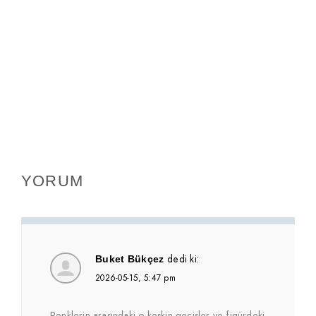
YORUM
dedi ki:
Buket Bükçez
2026-05-15, 5:47 pm
Renklerin arasındaki o keskin geçişler ve figürdeki