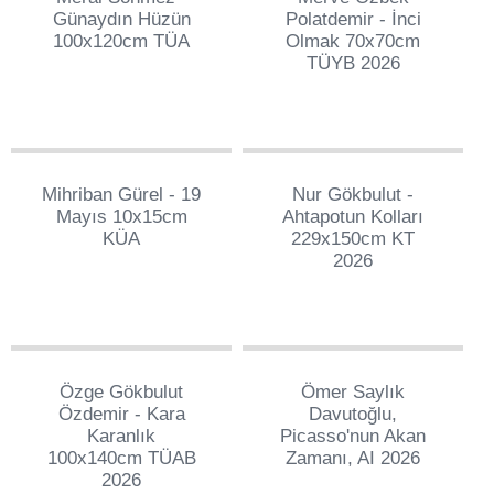
Günaydın Hüzün
Polatdemir - İnci
100x120cm TÜA
Olmak 70x70cm
TÜYB 2026
1
1
Mihriban Gürel - 19
Nur Gökbulut -
Mayıs 10x15cm
Ahtapotun Kolları
KÜA
229x150cm KT
2026
51
1
Özge Gökbulut
Ömer Saylık
Özdemir - Kara
Davutoğlu,
Karanlık
Picasso'nun Akan
100x140cm TÜAB
Zamanı, AI 2026
2026