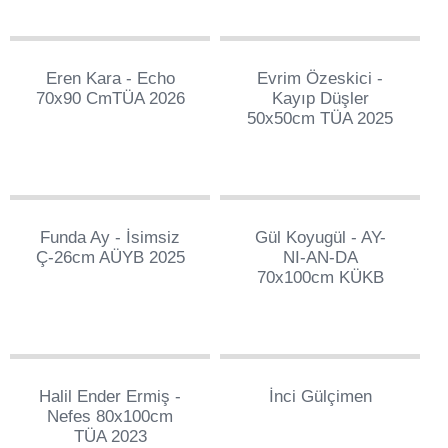
65
249
Eren Kara - Echo
Evrim Özeskici -
70x90 CmTÜA 2026
Kayıp Düşler
50x50cm TÜA 2025
82
115
Funda Ay - İsimsiz
Gül Koyugül - AY-
Ç-26cm AÜYB 2025
NI-AN-DA
70x100cm KÜKB
1
3
Halil Ender Ermiş -
İnci Gülçimen
Nefes 80x100cm
TÜA 2023