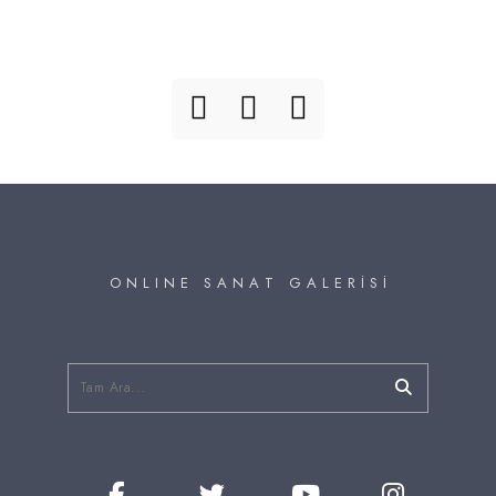
O N L I N E S A N A T G A L E R İ S İ