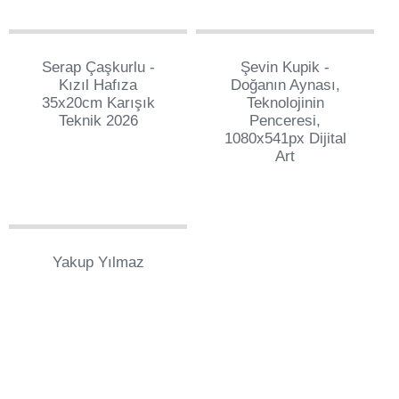
69
1
Serap Çaşkurlu -
Şevin Kupik -
Kızıl Hafıza
Doğanın Aynası,
35x20cm Karışık
Teknolojinin
Teknik 2026
Penceresi,
1080x541px Dijital
Art
90
Yakup Yılmaz