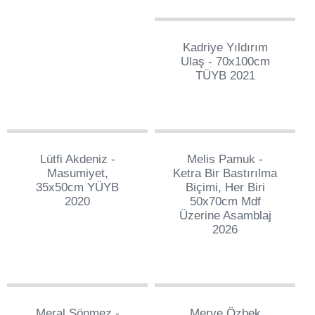
3
Kadriye Yıldırım
Ulaş - 70x100cm
TÜYB 2021
516
332
Lütfi Akdeniz -
Melis Pamuk -
Masumiyet,
Ketra Bir Bastırılma
35x50cm YÜYB
Biçimi, Her Biri
2020
50x70cm Mdf
Üzerine Asamblaj
2026
69
61
Meral Sönmez -
Merve Özbek