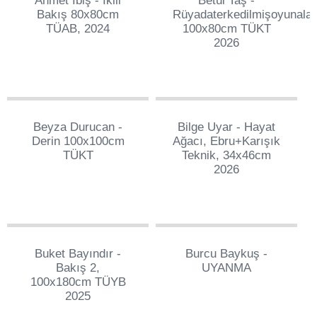
Ahmet İbiş - İkili
Betül Taş -
Bakış 80x80cm
Rüyadaterkedilmişoyunalan
TÜAB, 2024
100x80cm TÜKT
2026
1
67
Beyza Durucan -
Bilge Uyar - Hayat
Derin 100x100cm
Ağacı, Ebru+karışık
TÜKT
Teknik, 34x46cm
2026
242
71
Buket Bayındır -
Burcu Baykuş -
Bakış 2,
UYANMA
100x180cm TÜYB
2025