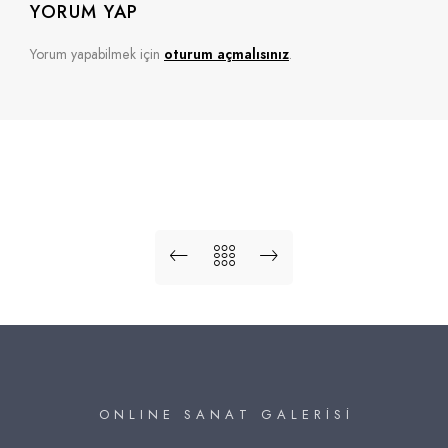
YORUM YAP
Yorum yapabilmek için
oturum açmalısınız
.
O N L I N E S A N A T G A L E R İ S İ