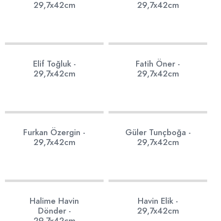
29,7x42cm
29,7x42cm
78
13
Elif Toğluk -
Fatih Öner -
29,7x42cm
29,7x42cm
23
20
Furkan Özergin -
Güler Tunçboğa -
29,7x42cm
29,7x42cm
19
10
Halime Havin
Havin Elik -
Dönder -
29,7x42cm
29,7x42cm