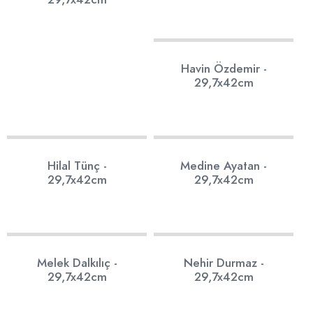
17
Havin Özdemir -
29,7x42cm
17
16
Hilal Tünç -
Medine Ayatan -
29,7x42cm
29,7x42cm
14
18
Melek Dalkılıç -
Nehir Durmaz -
29,7x42cm
29,7x42cm