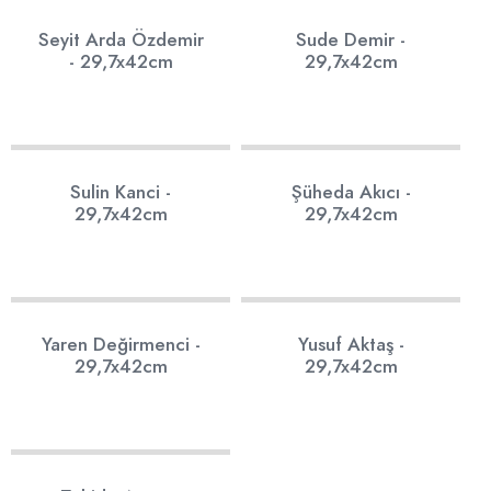
10
7
Seyit Arda Özdemir
Sude Demir -
- 29,7x42cm
29,7x42cm
53
17
Sulin Kanci -
Şüheda Akıcı -
29,7x42cm
29,7x42cm
11
9
Yaren Değirmenci -
Yusuf Aktaş -
29,7x42cm
29,7x42cm
7