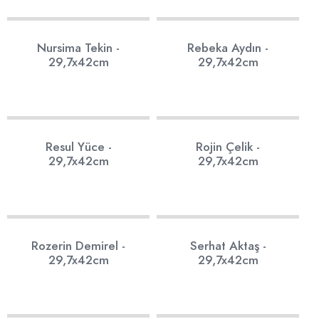
14
12
Nursima Tekin -
Rebeka Aydın -
29,7x42cm
29,7x42cm
9
13
Resul Yüce -
Rojin Çelik -
29,7x42cm
29,7x42cm
9
8
Rozerin Demirel -
Serhat Aktaş -
29,7x42cm
29,7x42cm