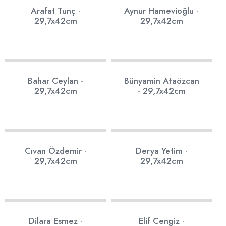
25
15
Arafat Tunç -
Aynur Hamevioğlu -
29,7x42cm
29,7x42cm
9
10
Bahar Ceylan -
Bünyamin Ataözcan
29,7x42cm
- 29,7x42cm
16
8
Cıvan Özdemir -
Derya Yetim -
29,7x42cm
29,7x42cm
12
61
Dilara Esmez -
Elif Cengiz -