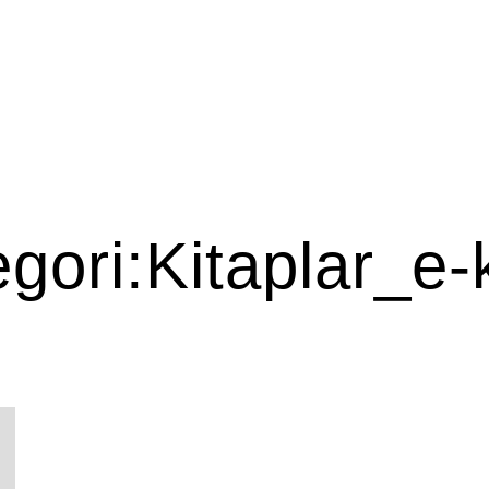
ANA SAYFA
ONLINE SERGİLER
BAŞVURU
gori:
Kitaplar_e-