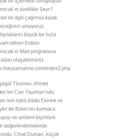
yük bir içtenlikle cevaplayan
ocak’ın özellikle Seyr-î
el ile ilgili çağrınsa kulak
receğinizi umuyoruz.
ışmalarını büyük bir hızla
vam ettiren Erdem
nocak’ın Mart programına
adan ulaşabilirsiniz.
tp://seyyarsahne.com/index2.php
şegül Tözeren, Ahmet
ke’nin Can Yayınları’nda
kan son öykü kitabı Ekmek ve
ytin’de Büke’nin kurmaca
ayışı ve anlatım biçimiyle
ili değerlendirmelerde
lundu. Cihat Duman, küçük