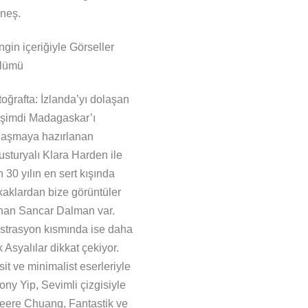
neş.
gin içeriğiyle Görseller
lümü
oğrafta: İzlanda’yı dolaşan
 şimdi Madagaskar’ı
laşmaya hazırlanan
usturyalı Klara Harden ile
 30 yılın en sert kışında
kaklardan bize görüntüler
nan Sancar Dalman var.
lüstrasyon kısmında ise daha
 Asyalılar dikkat çekiyor.
it ve minimalist eserleriyle
ony Yip, Sevimli çizgisiyle
eere Chuang, Fantastik ve