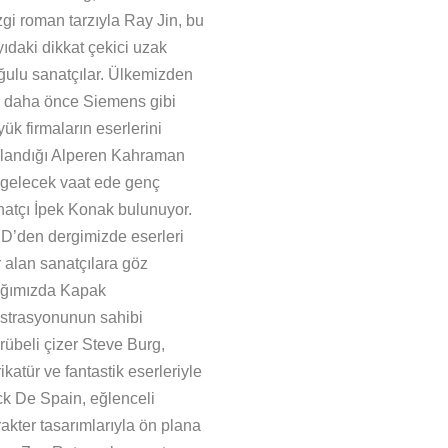
zgi roman tarzıyla Ray Jin, bu
ıdaki dikkat çekici uzak
ğulu sanatçılar. Ülkemizden
e daha önce Siemens gibi
ük firmaların eserlerini
llandığı Alperen Kahraman
 gelecek vaat ede genç
natçı İpek Konak bulunuyor.
D’den dergimizde eserleri
r alan sanatçılara göz
tığımızda Kapak
lüstrasyonunun sahibi
rübeli çizer Steve Burg,
ikatür ve fantastik eserleriyle
ck De Spain, eğlenceli
akter tasarımlarıyla ön plana