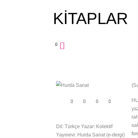
KİTAPLAR
0
(Sa
HU
yaz
rah
sa
Dil: Türkçe Yazar: Kolektif
for
Yayınevi: Hurda Sanat (e-dergi)