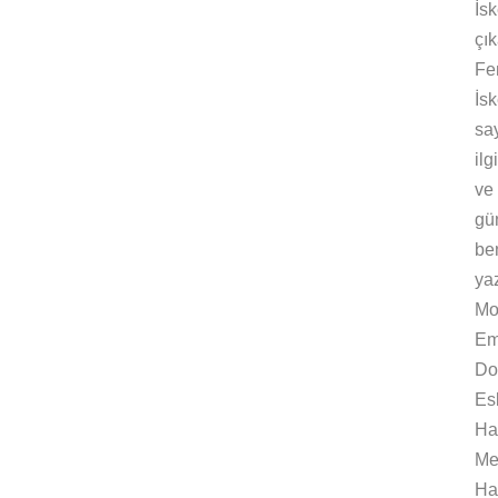
İsk
çık
Fe
İs
say
ilg
ve
gün
ben
yaz
Mo
Em
Do
Es
Ha
Me
Ha