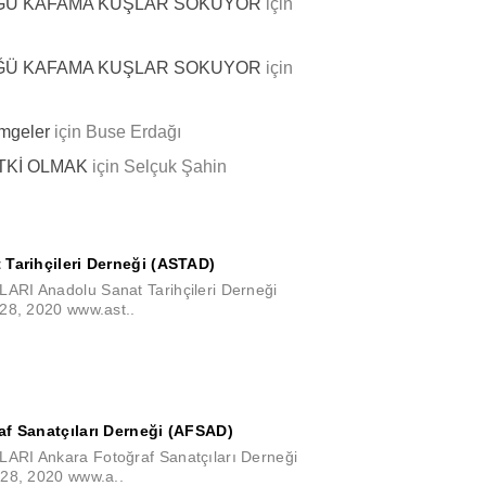
LÜĞÜ KAFAMA KUŞLAR SOKUYOR
için
LÜĞÜ KAFAMA KUŞLAR SOKUYOR
için
İmgeler
için
Buse Erdağı
İTKİ OLMAK
için
Selçuk Şahin
Tarihçileri Derneği (ASTAD)
I Anadolu Sanat Tarihçileri Derneği
28, 2020 www.ast..
f Sanatçıları Derneği (AFSAD)
I Ankara Fotoğraf Sanatçıları Derneği
28, 2020 www.a..