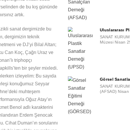
rselinden de bu kış gününde
nırsınız artık.
zikli sanat dergimizde bu
Uluslararası P
ı, dergimizin teknik
SANAT KURUMLA
Müzesi Nisan 2
etmeni ve DJ’yi Bilal Altan;
ku Can Koç, Çağrı Uraz ve
nan’lı triphopçı
pkills’ten bir şeyler mixledi.
nlerken izleyelim: Bu sayıda
Görsel Sanatl
yleşi konuğumuz Seyyar
SANAT KURUMLAR
hne’deki muhteşem
(AFSAD) Nisan 
rformansıyla Oğuz Atay’ın
kmet Benol adlı karakterini
nlandıran Erdem Şenocak
du. Cihat Duman’ın sorularını