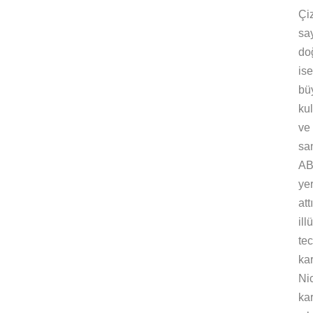
Çi
say
do
is
büy
ku
ve
sa
AB
ye
at
il
tec
kar
Ni
kar