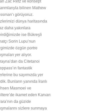
kan Zac Retz ve konsept
sarımlarıyla bilinen Mathew
ssman‘ı görüyoruz.
zlerimizi dünya haritasında
raz daha yakınlara
virdiğimizde ise Bükreşli
natçı Sorin Lupu’nun
rgimizde özgün portre
ışmaları yer alıyor.
rayna’dan da Citetanoi
eppass’ın fantastik
erlerine bu sayımızda yer
dik. Bunların yanında İranlı
hsen Masmoei ve
giltere’de ikamet eden Karvan
ara’nın da güzide
lışmalarını sizlere sunmaya