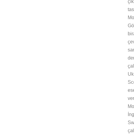
çı
ta
Mo
Gö
bi
çe
sa
de
çal
Uk
Sc
es
ver
Mo
İn
Sw
ça