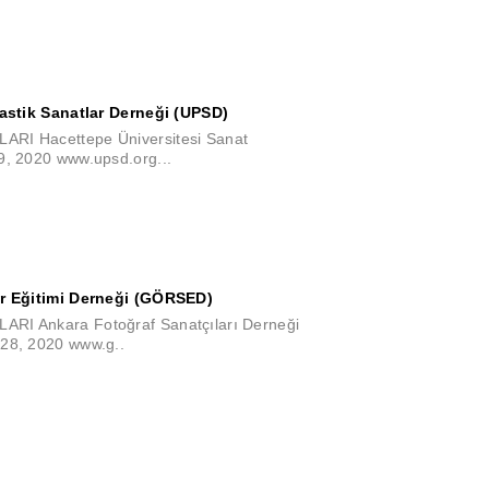
lastik Sanatlar Derneği (UPSD)
RI Hacettepe Üniversitesi Sanat
9, 2020 www.upsd.org...
ar Eğitimi Derneği (GÖRSED)
I Ankara Fotoğraf Sanatçıları Derneği
28, 2020 www.g..