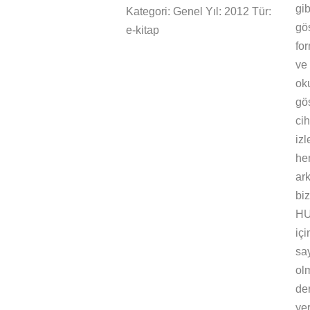
gi
Kategori: Genel Yıl: 2012 Tür:
gö
e-kitap
fo
ve 
ok
gö
ci
iz
he
ar
biz
HU
içi
sa
ol
de
yer