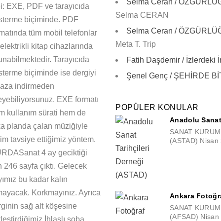
Selma Ceran / ÖZGÜR
bi: EXE, PDF ve tarayıcıda
Selma CERAN
sterme biçiminde. PDF
Selma Ceran / ÖZGÜR
rmatında tüm mobil telefonlar
Meta T. Trip
elektrikli kitap cihazlarında
unabilmektedir. Tarayıcıda
Fatih Daşdemir / İzlerdeki 
sterme biçiminde ise dergiyi
Şenel Genç / ŞEHİRDE B
haza indirmeden
leyebiliyorsunuz. EXE formatı
POPÜLER KONULAR
m kullanım sürati hem de
Anadolu Sanat 
ka planda çalan müziğiyle
SANAT KURUMLAR
im tavsiye ettiğimiz yöntem.
(ASTAD) Nisan 
RDASanat 4 ay geciktiği
n 246 sayfa çıktı. Gelecek
yımız bu kadar kalın
mayacak. Korkmayınız. Ayrıca
Ankara Fotoğra
rginin sağ alt köşesine
SANAT KURUMLAR
(AFSAD) Nisan 
leştirdiğimiz İhlaslı soba