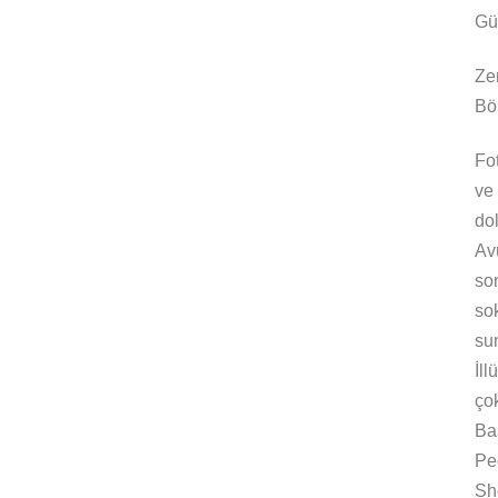
Gü
Zen
Bö
Fot
ve
do
Av
son
so
su
İl
çok
Bas
Pe
Sh