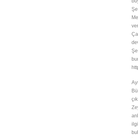
bü
Şen
Mes
ve
Çal
de
Şe
bur
ht
Ay
Bü
çı
Ze
anl
ilg
bu