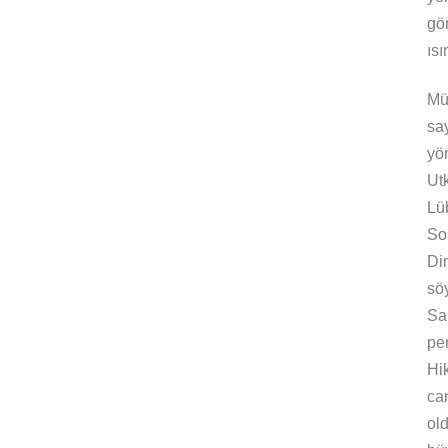
gö
ısı
Mü
say
yön
Ut
Lüb
Soa
Di
sö
Sa
pe
Hi
ca
ol