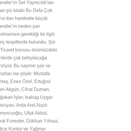
ender’in Sel Yayıncılık’tan
an şiir kitabı Bu Defa Çok
na’dan hareketle küçük
kender’in neden şair
ılmaması gerektiği ile ilgili
inç tespitlerde bulundu. Şiir
 Ticaret konusu önümüzdeki
lerde çok tartışılacağa
ziyor. Bu sayının şair ve
arları ise şöyle: Mustafa
rtaş, Enes Özel, Ertuğrul
in Akgün, Cihat Duman,
ğukan İşler, İsahag Uygar
kiciyan, Arda Arel,Nazlı
murcuoğlu, Ufuk Akbal,
ral Forester, Gökhan Yılmaz,
tice Kontur ve Yağmur