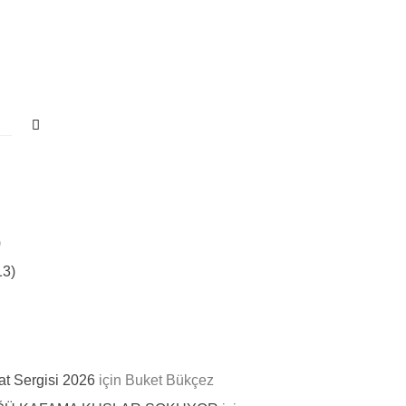
ÜYELER
KÜTÜPHANE
İLETIŞIM
)
13)
t Sergisi 2026
için
Buket Bükçez