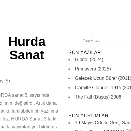
ANA SAYFA
ONLINE SERGİLER
BAŞVURU
Hurda
Sanat
SON YAZILAR
Gloria! (2024)
Primavera (2025)
Gelecek Uzun Sürer (2011
yı 5)
Camille Claudel, 1915 (20
RDA sanat 5. sayısında
The Fall (Düşüş) 2006
ılımını değiştirdi. Artık daha
at kullanılabilen bir yazılıma
SON YORUMLAR
hibiz. HURDA Sanat, 3 farklı
19 Mayıs Ödüllü Genç Sana
matta yayımlanıyor bildiğiniz