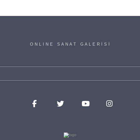
O N L I N E S A N A T G A L E R İ S İ