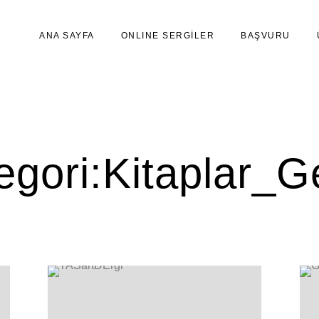
ANA SAYFA
ONLINE SERGİLER
BAŞVURU
egori:
Kitaplar_G