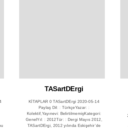
TASartDErgi
4
KİTAPLAR 0 TASartDErgi 2020-05-14
Paylaş Dil: : TürkçeYazar: :
:
Kolektif,Yayınevi: BelirtilmemişKategori:
GenelYıl: : 2012Tür: : Dergi Mayıs 2012,
mu
TASartDErgi, 2012 yılında Eskişehir’de