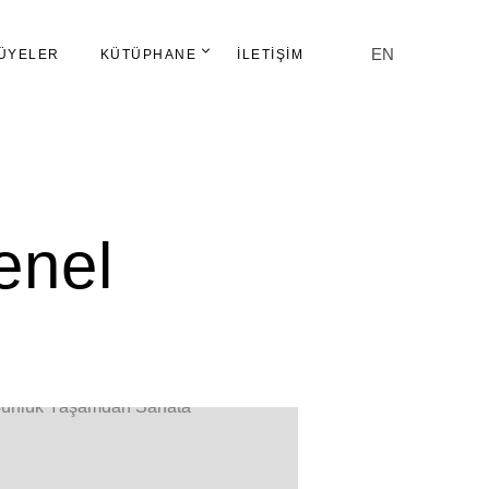
EN
ÜYELER
KÜTÜPHANE
İLETIŞIM
enel