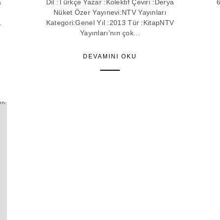
a
Dil :Türkçe Yazar :Kolektif Çeviri :Derya
6
Nüket Özer Yayınevi:NTV Yayınları
.
Kategori:Genel Yıl :2013 Tür :KitapNTV
Yayınları’nın çok...
DEVAMINI OKU