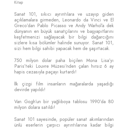
Kitap
Sanat 101, sıkıcı ayrıntılara ve uzayıp giden
açıklamalara girmeden, Leonardo da Vinci ve El
Greco’dan Pablo Picasso ve Andy Warhol’a dek
dünyanın en büyük sanatçılarını ve başyapıtlarını
keşfetmenizi sağlayacak bir bilgi dağarcığını
sizlere kısa bölümler halinde sunuyor. Sanat 101,
sizi hem bilgi sahibi yapacak hem de şaşırtacak.
750 milyon dolar paha biçilen Mona Lisa’yı
Paris’teki Louvre Müzesi’nden çalan hırsız 6 ay
hapis cezasıyla paçayı kurtardı!
İlk çizgi film insanların mağaralarda yaşadığı
devirde yapıldı!
Van Gogh’un bir yağlıboya tablosu 1990’da 80
milyon dolara satıldı!
Sanat 101 sayesinde, popüler sanat akımlarından
ünlü eserlerin çarpıcı ayrıntılarına kadar bilgi