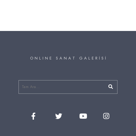
O N L I N E S A N A T G A L E R İ S İ