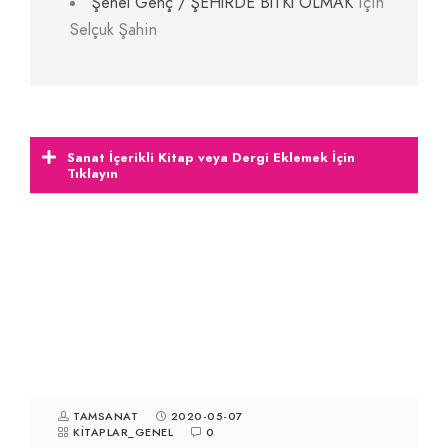
Şenel Genç / ŞEHİRDE BİTKİ OLMAK
için
Selçuk Şahin
Sanat İçerikli Kitap veya Dergi Eklemek İçin
Tıklayın
TAMSANAT
2020-05-07
KITAPLAR_GENEL
0