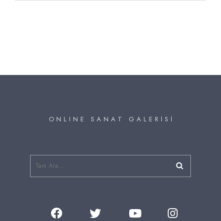
O N L I N E S A N A T G A L E R İ S İ