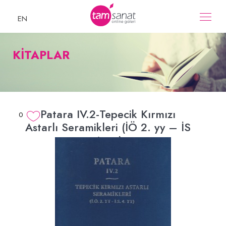
EN
KİTAPLAR
Patara IV.2-Tepecik Kırmızı
0
Astarlı Seramikleri (İÖ 2. yy – İS
4. yy)