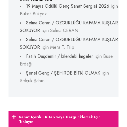
19 Mayıs Ödüllü Genç Sanat Sergisi 2026
için
Buket Bükçez
Selma Ceran / ÖZGÜRLÜĞÜ KAFAMA KUŞLAR
SOKUYOR
için
Selma CERAN
Selma Ceran / ÖZGÜRLÜĞÜ KAFAMA KUŞLAR
SOKUYOR
için
Meta T. Trip
Fatih Daşdemir / İzlerdeki İmgeler
için
Buse
Erdağı
Şenel Genç / ŞEHİRDE BİTKİ OLMAK
için
Selçuk Şahin
Sanat İçerikli Kitap veya Dergi Eklemek İçin
Tıklayın