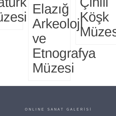
atürk
Çinili
Elazığ
zesi
Köşk
Arkeoloji
Müzes
ve
Etnografya
Müzesi
O N L I N E S A N A T G A L E R İ S İ