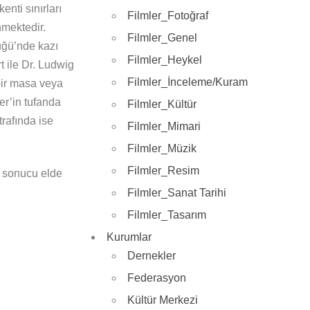
enti sınırları
Filmler_Fotoğraf
nmektedir.
Filmler_Genel
üğü’nde kazı
Filmler_Heykel
 ile Dr. Ludwig
Filmler_İnceleme/Kuram
bir masa veya
r’in tufanda
Filmler_Kültür
rafında ise
Filmler_Mimari
Filmler_Müzik
Filmler_Resim
r sonucu elde
Filmler_Sanat Tarihi
Filmler_Tasarım
Kurumlar
Dernekler
Federasyon
Kültür Merkezi