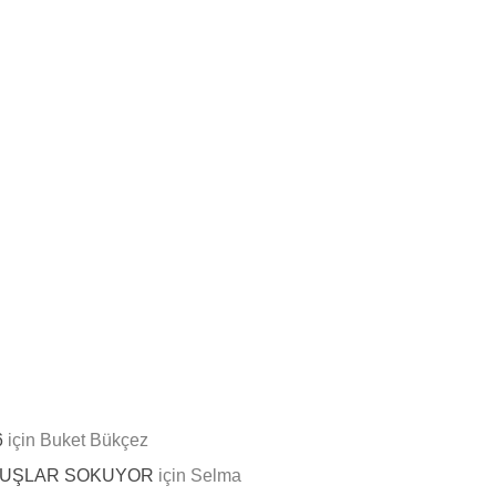
ÜYELER
KÜTÜPHANE
İLETIŞIM
6
için
Buket Bükçez
 KUŞLAR SOKUYOR
için
Selma