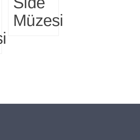
Side
Müzesi
i