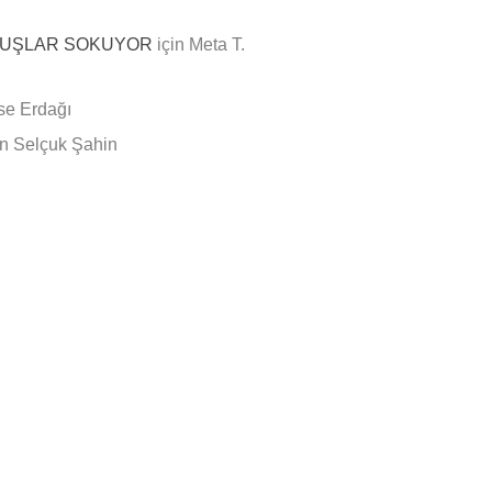
 KUŞLAR SOKUYOR
için
Meta T.
se Erdağı
in
Selçuk Şahin