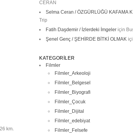
CERAN
Selma Ceran / ÖZGÜRLÜĞÜ KAFAMA
Trip
Fatih Daşdemir / İzlerdeki İmgeler
için
Bu
Şenel Genç / ŞEHİRDE BİTKİ OLMAK
iç
KATEGORILER
Filmler
Filmler_Arkeoloji
Filmler_Belgesel
Filmler_Biyografi
Filmler_Çocuk
Filmler_Dijital
Filmler_edebiyat
 26 km.
Filmler_Felsefe