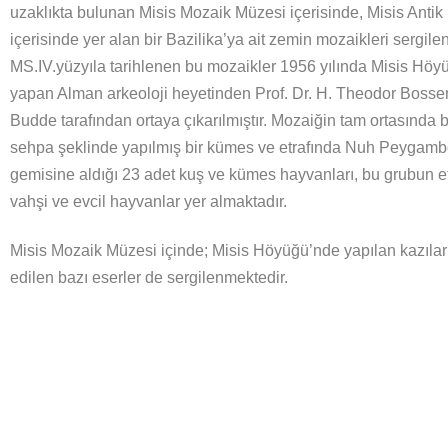
uzaklıkta bulunan Misis Mozaik Müzesi içerisinde, Misis Antik k
içerisinde yer alan bir Bazilika’ya ait zemin mozaikleri sergile
MS.IV.yüzyıla tarihlenen bu mozaikler 1956 yılında Misis Höy
yapan Alman arkeoloji heyetinden Prof. Dr. H. Theodor Bossert
Budde tarafından ortaya çıkarılmıştır. Mozaiğin tam ortasında 
sehpa şeklinde yapılmış bir kümes ve etrafında Nuh Peygambe
gemisine aldığı 23 adet kuş ve kümes hayvanları, bu grubun et
vahşi ve evcil hayvanlar yer almaktadır.
Misis Mozaik Müzesi içinde; Misis Höyüğü’nde yapılan kazıla
edilen bazı eserler de sergilenmektedir.