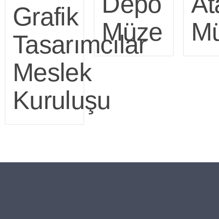
Depo
At
Grafik
Müze
Mü
Tasarımcılar
Meslek
Kuruluşu