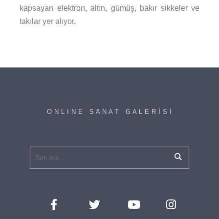
kapsayan elektron, altın, gümüş, bakır sikkeler ve
takılar yer alıyor.
O N L I N E S A N A T G A L E R İ S İ