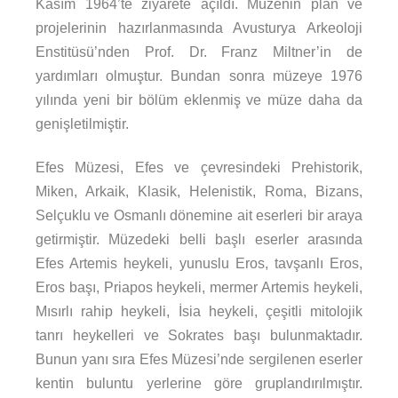
Kasım 1964’te ziyarete açıldı. Müzenin plan ve
projelerinin hazırlanmasında Avusturya Arkeoloji
Enstitüsü’nden Prof. Dr. Franz Miltner’in de
yardımları olmuştur. Bundan sonra müzeye 1976
yılında yeni bir bölüm eklenmiş ve müze daha da
genişletilmiştir.
Efes Müzesi, Efes ve çevresindeki Prehistorik,
Miken, Arkaik, Klasik, Helenistik, Roma, Bizans,
Selçuklu ve Osmanlı dönemine ait eserleri bir araya
getirmiştir. Müzedeki belli başlı eserler arasında
Efes Artemis heykeli, yunuslu Eros, tavşanlı Eros,
Eros başı, Priapos heykeli, mermer Artemis heykeli,
Mısırlı rahip heykeli, İsia heykeli, çeşitli mitolojik
tanrı heykelleri ve Sokrates başı bulunmaktadır.
Bunun yanı sıra Efes Müzesi’nde sergilenen eserler
kentin buluntu yerlerine göre gruplandırılmıştır.