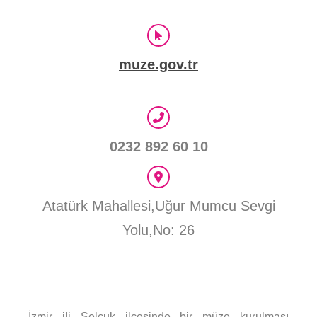
muze.gov.tr
0232 892 60 10
Atatürk Mahallesi,Uğur Mumcu Sevgi
Yolu,No: 26
İzmir ili Selçuk ilçesinde bir müze kurulması