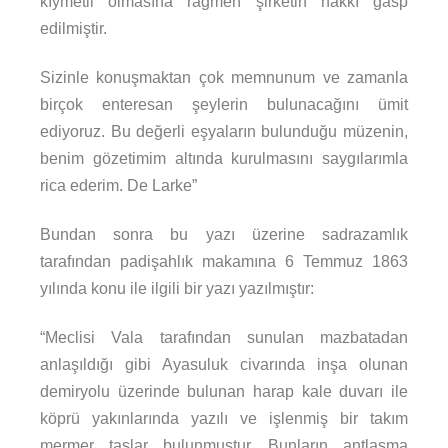
kıymetli olmasına rağmen şirketin hakkı gasp
edilmiştir.
Sizinle konuşmaktan çok memnunum ve zamanla
birçok enteresan şeylerin bulunacağını ümit
ediyoruz. Bu değerli eşyaların bulunduğu müzenin,
benim gözetimim altında kurulmasını saygılarımla
rica ederim. De Larke”
Bundan sonra bu yazı üzerine sadrazamlık
tarafından padişahlık makamına 6 Temmuz 1863
yılında konu ile ilgili bir yazı yazılmıştır:
“Meclisi Vala tarafından sunulan mazbatadan
anlaşıldığı gibi Ayasuluk civarında inşa olunan
demiryolu üzerinde bulunan harap kale duvarı ile
köprü yakınlarında yazılı ve işlenmiş bir takım
mermer taşlar bulunmuştur. Bunların antlaşma