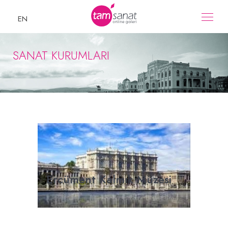
EN
SANAT KURUMLARI
Ercüment Kalmık Müzesi