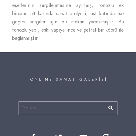
eserlerinin sergilenmesine ayrılmış, tonozlu ek
binanın alt katında sanat atölyesi, üst katında ise
geçici sergiler için bir mekan yaratılmıştır. Bu
tonozlu yapı, eski yapıya ince ve şeffaf bir köprü ile
bağlanmıştır.
O N L I N E S A N A T G A L E R İ S İ