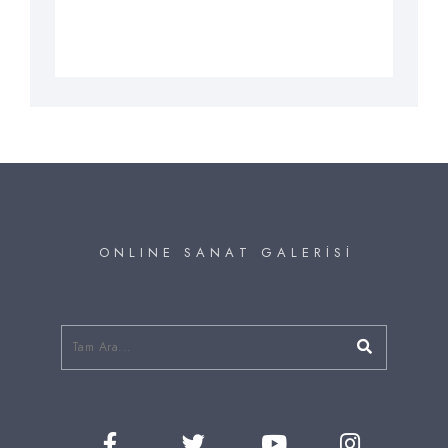
O N L I N E S A N A T G A L E R İ S İ