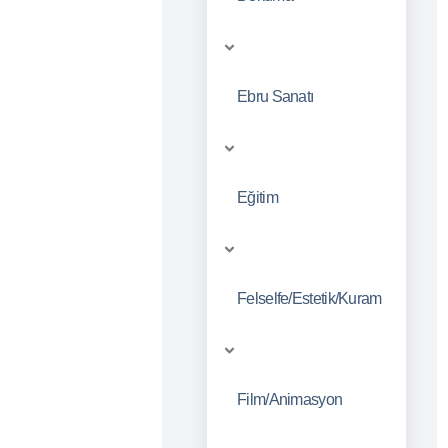
Ebru Sanatı
Eğitim
Felselfe/Estetik/Kuram
Film/Animasyon