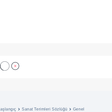
ANA SAYFA
ONLINE SERGİLER
BAŞVURU
Analiz
aşlangıç
Sanat Terimleri Sözlüğü
Genel