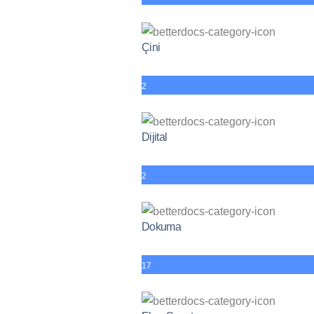
Çini
2
Dijital
2
Dokuma
17