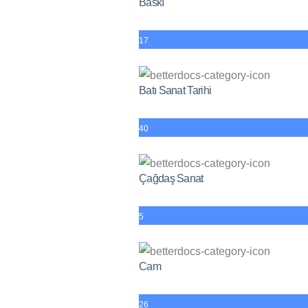
Baskı
17
Batı Sanat Tarihi
40
Çağdaş Sanat
5
Cam
26