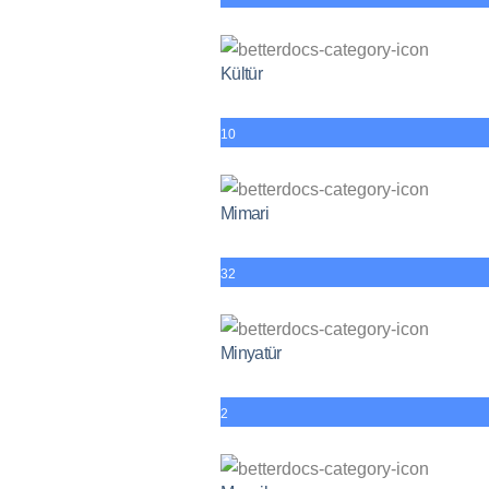
Kültür
10
Mimari
32
Minyatür
2