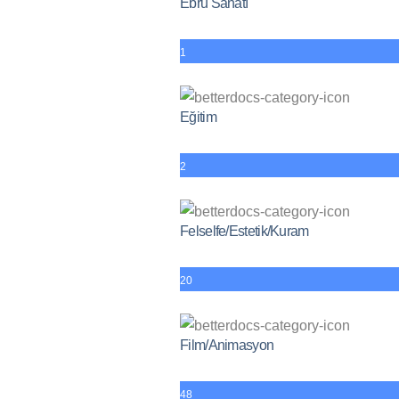
Ebru Sanatı
1
Eğitim
2
Felselfe/Estetik/Kuram
20
Film/Animasyon
48