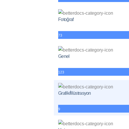
Fotoğraf
73
Genel
123
Grafik/İllüstrasyon
9