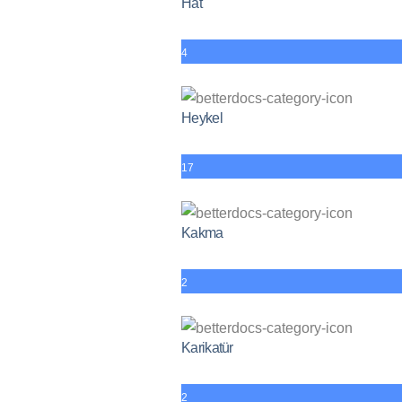
Hat
4
Heykel
17
Kakma
2
Karikatür
2