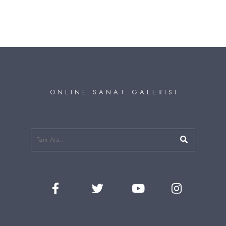
O N L I N E S A N A T G A L E R İ S İ