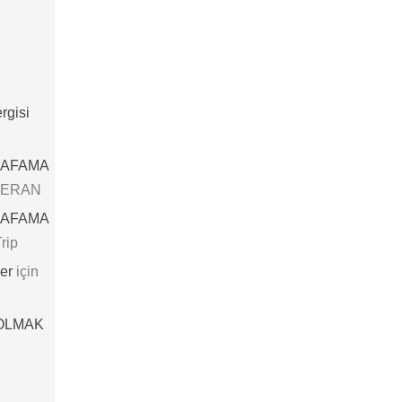
rgisi
KAFAMA
CERAN
KAFAMA
rip
er
için
 OLMAK