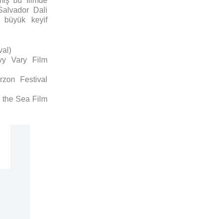
miş bu filmde
Salvador Dali
 büyük keyif
val)
vy Vary Film
zon Festival
 the Sea Film