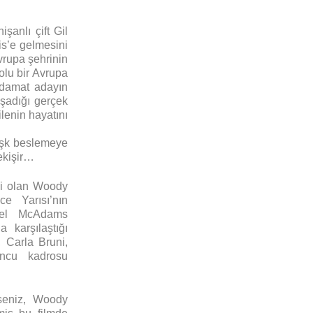
şanlı çift Gil
is’e gelmesini
Avrupa şehrinin
olu bir Avrupa
 damat adayın
aşadığı gerçek
lenin hayatını
aşk beslemeye
pekişir…
lmi olan Woody
ce Yarısı’nın
hel McAdams
 karşılaştığı
, Carla Bruni,
ncu kadrosu
seniz, Woody