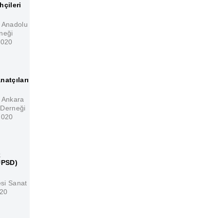
hçileri
Anadolu
rneği
2020
natçıları
Ankara
 Derneği
2020
k
UPSD)
esi Sanat
020