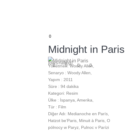
0
Midnight in Paris
[bws-rating]
Yönetmen: Woody Allen,
Senaryo : Woody Allen,
Yapım : 2011
Süre : 94 dakika
Kategori: Resim
Ülke : İspanya, Amerika,
Tür : Film
Diğer Adı: Medianoche en París,
Hatzot be’Paris, Minuit à Paris, O
pólnocy w Paryz, Pulnoc v Parízi