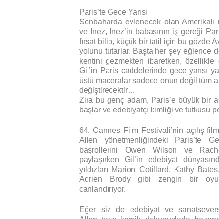
Paris’te Gece Yarısı
Sonbaharda evlenecek olan Amerikalı ni
ve Inez, Inez’in babasının iş gereği Par
fırsat bilip, küçük bir tatil için bu gözde 
yolunu tutarlar. Başta her şey eğlence d
kentini gezmekten ibaretken, özellikle
Gil’in Paris caddelerinde gece yarısı y
üstü maceralar sadece onun değil tüm ai
değiştirecektir…
Zira bu genç adam, Paris’e büyük bir 
başlar ve edebiyatçı kimliği ve tutkusu 
64. Cannes Film Festivali’nin açılış fi
Allen yönetmenliğindeki Paris’te Ge
başrollerini Owen Wilson ve Rac
paylaşırken Gil’in edebiyat dünyasında
yıldızları Marion Cotillard, Kathy Bates
Adrien Brody gibi zengin bir oyu
canlandırıyor.
Eğer siz de edebiyat ve sanatsever