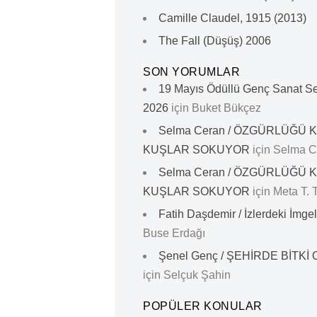
Camille Claudel, 1915 (2013)
The Fall (Düşüş) 2006
SON YORUMLAR
19 Mayıs Ödüllü Genç Sanat Se
2026
için
Buket Bükçez
Selma Ceran / ÖZGÜRLÜĞÜ 
KUŞLAR SOKUYOR
için
Selma 
Selma Ceran / ÖZGÜRLÜĞÜ 
KUŞLAR SOKUYOR
için
Meta T. T
Fatih Daşdemir / İzlerdeki İmgel
Buse Erdağı
Şenel Genç / ŞEHİRDE BİTKİ
için
Selçuk Şahin
POPÜLER KONULAR