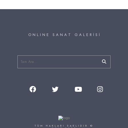
O N L I N E S A N A T G A L E R İ S İ
TÜM HAKLARI SAKLIDIR ©