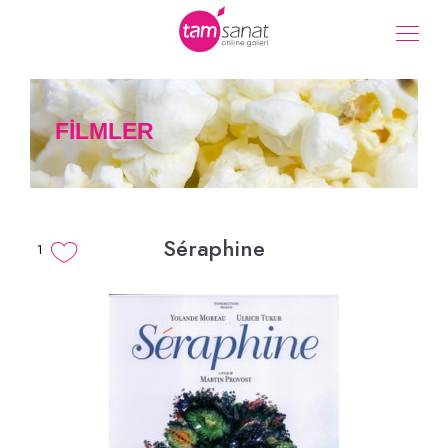
FİLMLER
Séraphine
1