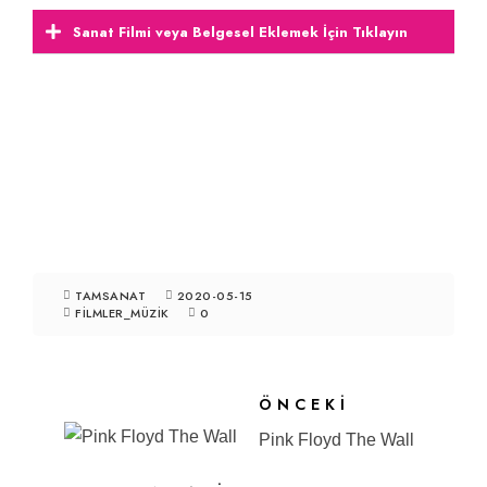
Sanat Filmi veya Belgesel Eklemek İçin Tıklayın
TAMSANAT
2020-05-15
FILMLER_MÜZIK
0
ÖNCEKI
Pink Floyd The Wall