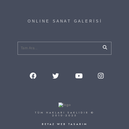
O N L I N E S A N A T G A L E R İ S İ
TÜM HAKLARI SAKLIDIR ©
2010-2025
BEYAZ WEB TASARIM