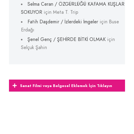
Selma Ceran / ÖZGÜRLÜĞÜ KAFAMA KUŞLAR
SOKUYOR
için
Meta T. Trip
Fatih Daşdemir / İzlerdeki İmgeler
için
Buse
Erdağı
Şenel Genç / ŞEHİRDE BİTKİ OLMAK
için
Selçuk Şahin
Sanat Filmi veya Belgesel Eklemek İçin Tıklayın