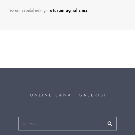
Yorum yapabilmek için
oturum açmalısınız
.
O N L I N E S A N A T G A L E R İ S İ