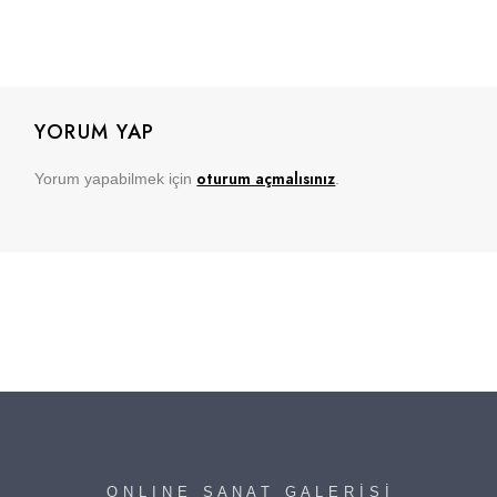
YORUM YAP
oturum açmalısınız
Yorum yapabilmek için
.
O N L I N E S A N A T G A L E R İ S İ