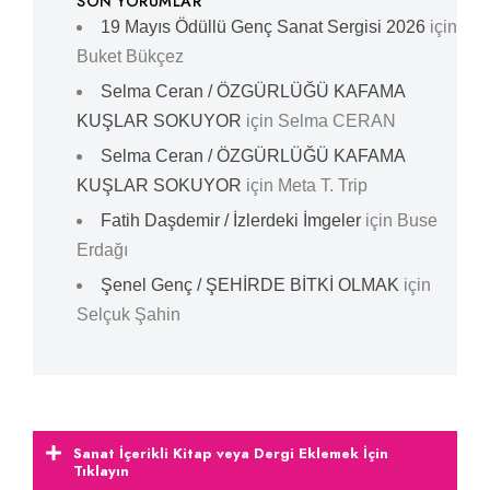
SON YORUMLAR
19 Mayıs Ödüllü Genç Sanat Sergisi 2026
için
Buket Bükçez
Selma Ceran / ÖZGÜRLÜĞÜ KAFAMA
KUŞLAR SOKUYOR
için
Selma CERAN
Selma Ceran / ÖZGÜRLÜĞÜ KAFAMA
KUŞLAR SOKUYOR
için
Meta T. Trip
Fatih Daşdemir / İzlerdeki İmgeler
için
Buse
Erdağı
Şenel Genç / ŞEHİRDE BİTKİ OLMAK
için
Selçuk Şahin
Sanat İçerikli Kitap veya Dergi Eklemek İçin
Tıklayın