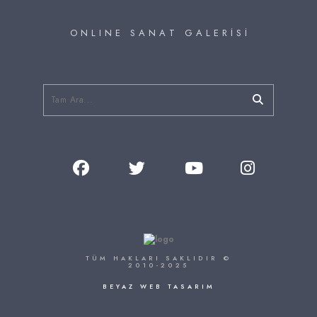
O N L I N E S A N A T G A L E R İ S İ
TÜM HAKLARI SAKLIDIR ©
2010-2025
BEYAZ WEB TASARIM