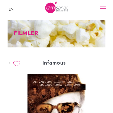
EN
FİLMLER
Infamous
0