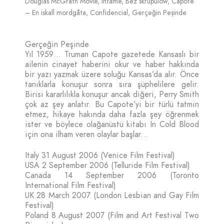
Douglas McGrath Movie, Infame, Bez skrupulów, Capote
– En iskall mordgåta, Confidencial, Gerçeğin Peşinde
Gerçeğin Peşinde
Yıl 1959… Truman Capote gazetede Kansaslı bir
ailenin cinayet haberini okur ve haber hakkında
bir yazı yazmak üzere soluğu Kansas’da alır. Önce
tanıklarla konuşur sonra sıra şüphelilere gelir.
Birisi kararlılıkla konuşur ancak diğeri, Perry Smith
çok az şey anlatır. Bu Capote’yi bir türlü tatmin
etmez, hikaye hakında daha fazla şey öğrenmek
ister ve böylece olağanüstü kitabı In Cold Blood
için ona ilham veren olaylar başlar…
Italy 31 August 2006 (Venice Film Festival)
USA 2 September 2006 (Telluride Film Festival)
Canada 14 September 2006 (Toronto
International Film Festival)
UK 28 March 2007 (London Lesbian and Gay Film
Festival)
Poland 8 August 2007 (Film and Art Festival Two