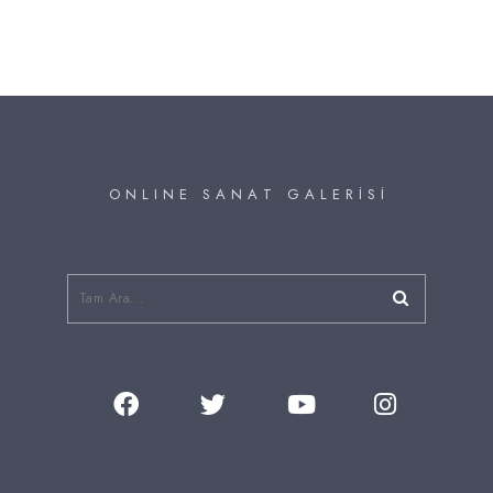
O N L I N E S A N A T G A L E R İ S İ