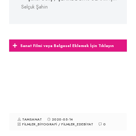
Selçuk Şahin
Sanat Filmi veya Belgesel Eklemek İçin Tıklayın
TAMSANAT
2020-05-14
FILMLER_BIYOGRAFI
/
FILMLER_EDEBIYAT
0