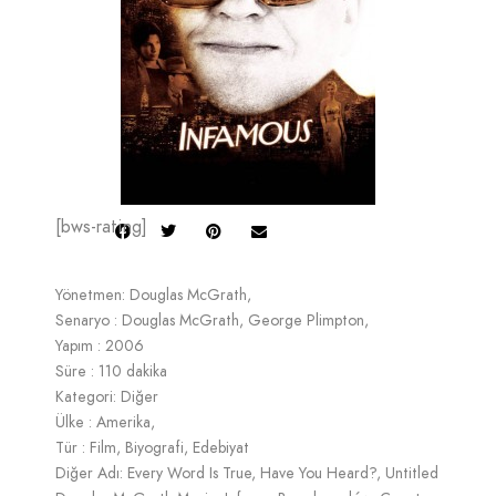
[bws-rating]
Yönetmen: Douglas McGrath,
Senaryo : Douglas McGrath, George Plimpton,
Yapım : 2006
Süre : 110 dakika
Kategori: Diğer
Ülke : Amerika,
Tür : Film, Biyografi, Edebiyat
Diğer Adı: Every Word Is True, Have You Heard?, Untitled