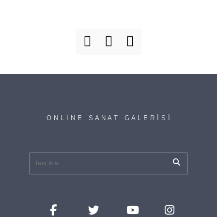
O N L I N E S A N A T G A L E R İ S İ