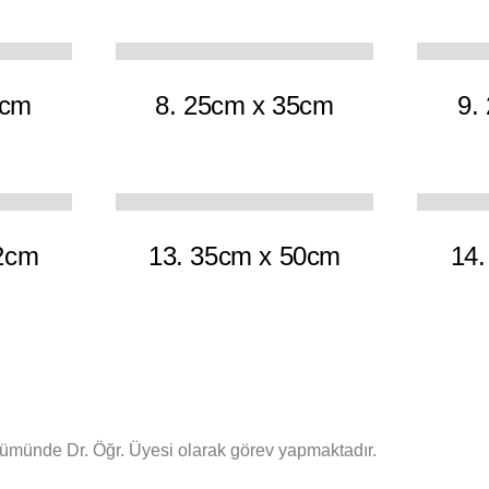
13
11
4cm
8. 25cm x 35cm
9.
10
10
2cm
13. 35cm x 50cm
14.
lümünde Dr. Öğr. Üyesi olarak görev yapmaktadır.