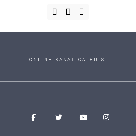
O N L I N E S A N A T G A L E R İ S İ