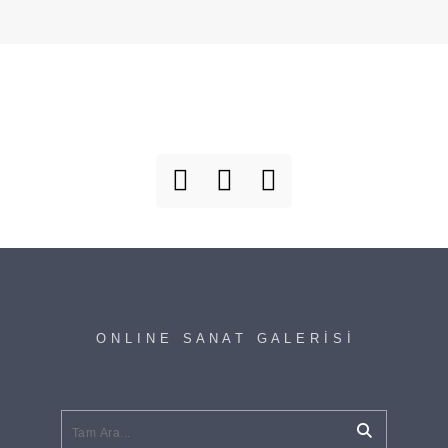
O N L I N E S A N A T G A L E R İ S İ