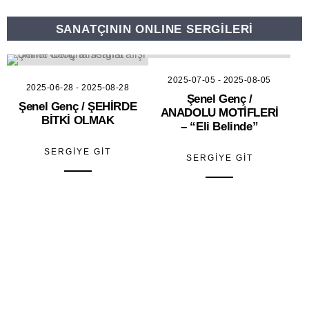
SANATÇININ ONLINE SERGİLERİ
174
166
2025-07-05
-
2025-08-05
2025-06-28
-
2025-08-28
Şenel Genç /
Şenel Genç / ŞEHİRDE
ANADOLU MOTİFLERİ
BİTKİ OLMAK
– “Eli Belinde”
SERGIYE GIT
SERGIYE GIT