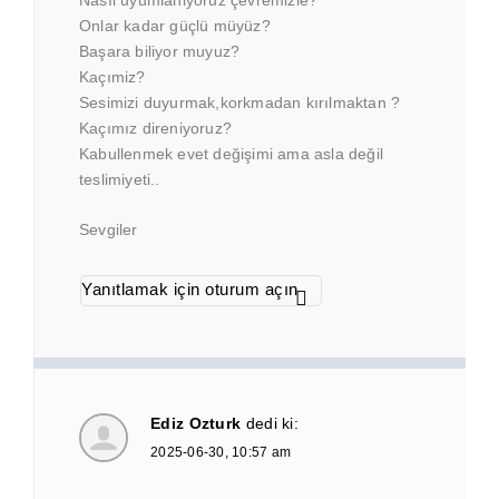
Nasıl uyumlaniyoruz çevremizle?
Onlar kadar güçlü müyüz?
Başara biliyor muyuz?
Kaçımiz?
Sesimizi duyurmak,korkmadan kırılmaktan ?
Kaçımız direniyoruz?
Kabullenmek evet değişimi ama asla değil
teslimiyeti..
Sevgiler
Yanıtlamak için oturum açın
Ediz Ozturk
dedi ki:
2025-06-30, 10:57 am