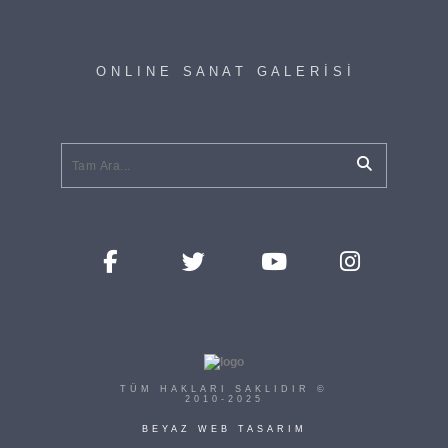
O N L I N E S A N A T G A L E R İ S İ
TÜM HAKLARI SAKLIDIR ©
2010-2025
BEYAZ WEB TASARIM