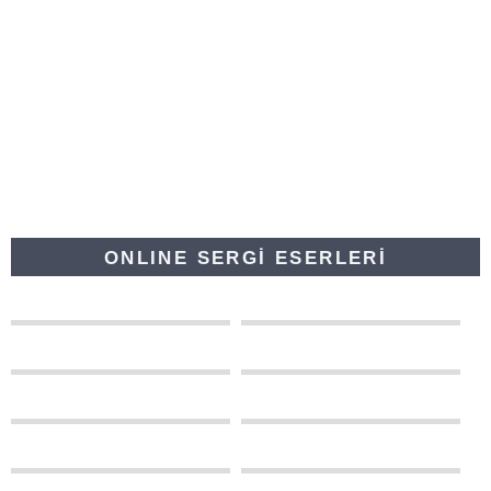
ONLINE SERGİ ESERLERİ
0
0
0
0
0
0