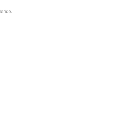
eride.
ANA SAYFA
ONLINE SERGİLER
BAŞVURU