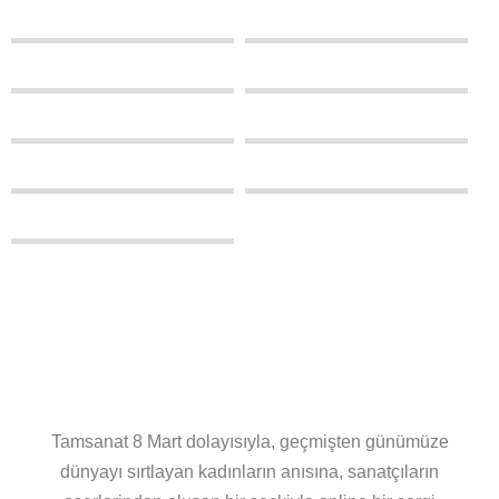
1
0
0
0
0
0
0
0
0
0
0
Tamsanat 8 Mart dolayısıyla, geçmişten günümüze
dünyayı sırtlayan kadınların anısına, sanatçıların