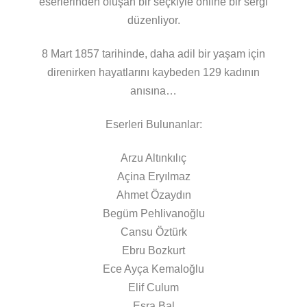
eserlerinden oluşan bir seçkiyle online bir sergi
düzenliyor.
8 Mart 1857 tarihinde, daha adil bir yaşam için
direnirken hayatlarını kaybeden 129 kadının
anısına…
Eserleri Bulunanlar:
Arzu Altınkılıç
Açina Eryılmaz
Ahmet Özaydın
Begüm Pehlivanoğlu
Cansu Öztürk
Ebru Bozkurt
Ece Ayça Kemaloğlu
Elif Culum
Esra Bal