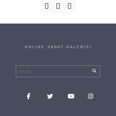
O N L I N E S A N A T G A L E R İ S İ