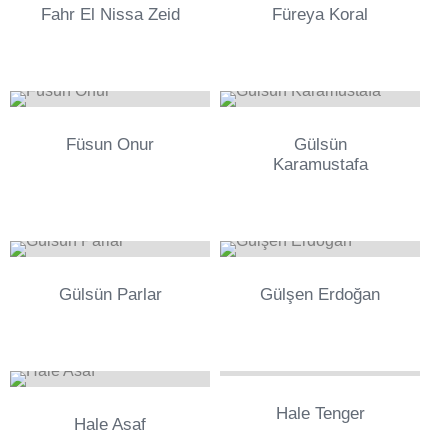
Fahr El Nissa Zeid
Füreya Koral
0
0
Füsun Onur
Gülsün
Karamustafa
0
0
Gülsün Parlar
Gülşen Erdoğan
0
0
Hale Tenger
Hale Asaf