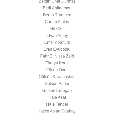
Belgin Onar Durmaz
Beril Anilanmert
Berna Türemen
Canan Atalay
Elif Okur
Elvan Alpay
Emel Korutürk
Eren Eyüboğlu
Fahr El Nissa Zeid
Füreya Koral
Füsun Onur
Gülsün Karamustafa
Gülsün Parlar
Gülşen Erdoğan
Hale Asaf
Hale Tenger
Hatice Aslan Odabaşı