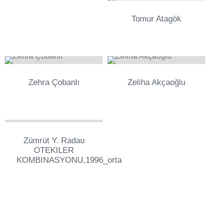
0
Tomur Atagök
0
0
Zehra Çobanlı
Zeliha Akçaoğlu
0
Zümrüt Y. Radau
OTEKILER
KOMBINASYONU,1996_orta