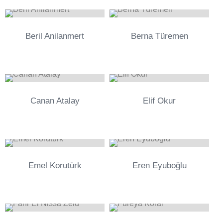
0
0
Beril Anilanmert
Berna Türemen
0
0
Canan Atalay
Elif Okur
0
0
Emel Korutürk
Eren Eyuboğlu
0
0