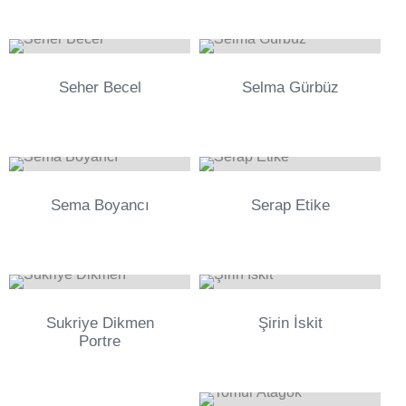
0
0
Seher Becel
Selma Gürbüz
0
0
Sema Boyancı
Serap Etike
0
0
Sukriye Dikmen
Şirin İskit
Portre