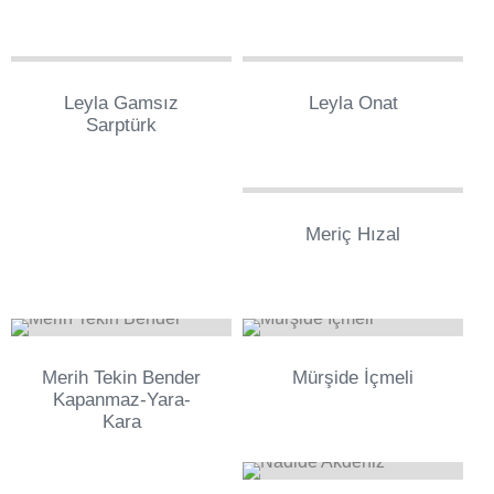
0
0
Leyla Gamsız
Leyla Onat
Sarptürk
0
Meriç Hızal
0
0
Merih Tekin Bender
Mürşide İçmeli
Kapanmaz-Yara-
Kara