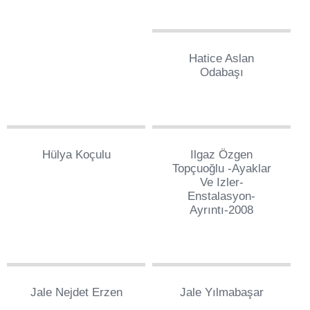
0
Hatice Aslan
Odabaşı
0
0
Hülya Koçulu
Ilgaz Özgen
Topçuoğlu -ayaklar
Ve Izler-
Enstalasyon-
Ayrıntı-2008
0
0
Jale Nejdet Erzen
Jale Yılmabaşar