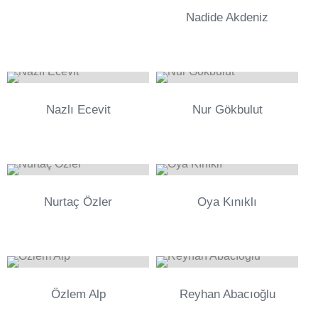
0
Nadide Akdeniz
0
0
Nazlı Ecevit
Nur Gökbulut
0
0
Nurtaç Özler
Oya Kınıklı
0
0
Özlem Alp
Reyhan Abacıoğlu